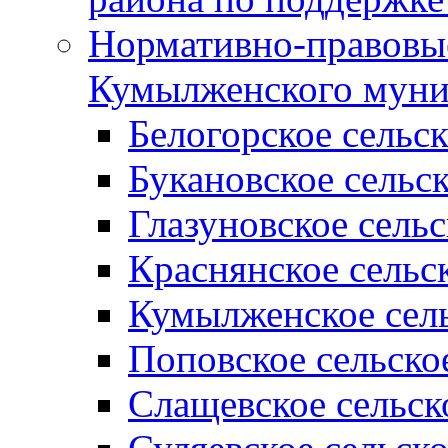
Нормативно-правовые
Кумылженского муни
Белогорское сельс
Букановское сельс
Глазуновское сель
Краснянское сельс
Кумылженское сель
Поповское сельско
Слащевское сельск