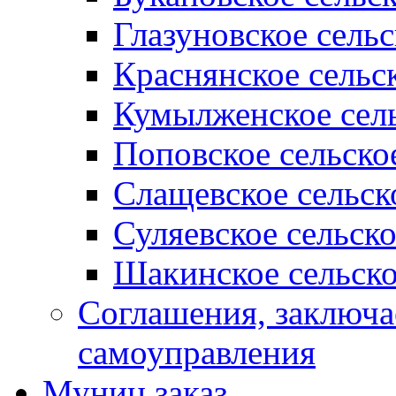
Глазуновское сель
Краснянское сельс
Кумылженское сель
Поповское сельско
Слащевское сельск
Суляевское сельск
Шакинское сельско
Соглашения, заключ
самоуправления
Муниц заказ