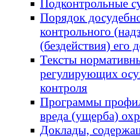
Подконтрольные су
Порядок досудебн
контрольного (надз
(бездействия) его
Тексты нормативны
регулирующих осу
контроля
Программы профил
вреда (ущерба) ох
Доклады, содержа