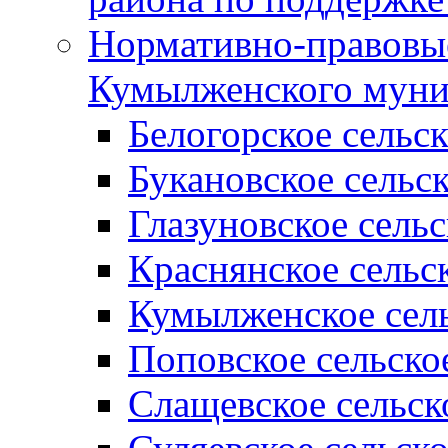
Нормативно-правовые
Кумылженского муни
Белогорское сельс
Букановское сельс
Глазуновское сель
Краснянское сельс
Кумылженское сель
Поповское сельско
Слащевское сельск