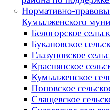
Нормативно-правовые
Кумылженского муни
Белогорское сельс
Букановское сельс
Глазуновское сель
Краснянское сельс
Кумылженское сель
Поповское сельско
Слащевское сельск