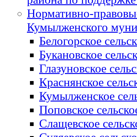
Нормативно-правовые
Кумылженского муни
Белогорское сельс
Букановское сельс
Глазуновское сель
Краснянское сельс
Кумылженское сель
Поповское сельско
Слащевское сельск