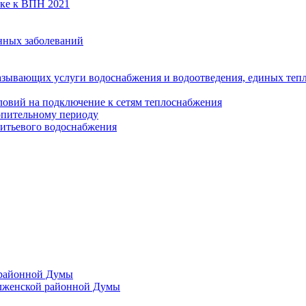
вке к ВПН 2021
нных заболеваний
азывающих услуги водоснабжения и водоотведения, единых те
ловий на подключение к сетям теплоснабжения
опительному периоду
итьевого водоснабжения
 районной Думы
лженской районной Думы