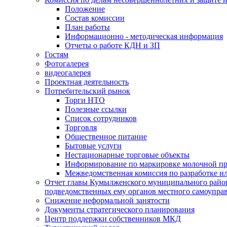
Положение
Состав комиссии
План работы
Информационно - методическая информация
Отчеты о работе КДН и ЗП
Гостям
Фотогалерея
видеогалерея
Проектная деятельность
Потребительский рынок
Торги НТО
Полезные ссылки
Список сотрудников
Торговля
Общественное питание
Бытовые услуги
Нестационарные торговые объекты
Информирование по маркировке молочной п
Межведомственная комиссия по разработке и
Отчет главы Кумылженского муниципального район
подведомственных ему органов местного самоупра
Снижение неформальной занятости
Документы стратегического планирования
Центр поддержки собственников МКД