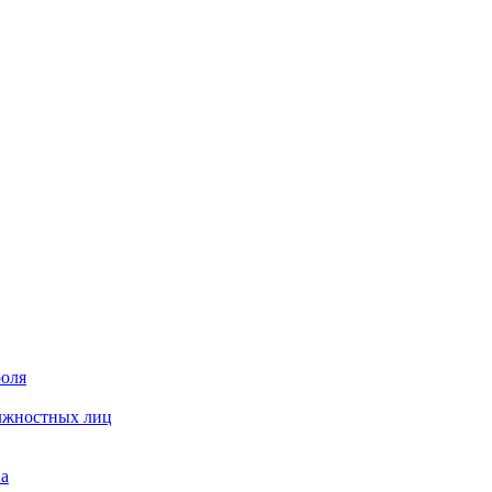
роля
олжностных лиц
на