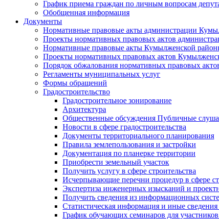
График приема граждан по личным вопросам депут
Обобщенная информация
Документы
Нормативные правовые акты администрации Кумы
Проекты нормативных правовых актов администра
Нормативные правовые акты Кумылженской райо
Проекты нормативных правовых актов Кумылженс
Порядок обжалования нормативных правовых акто
Регламенты муниципальных услуг
Формы обращений
Градостроительство
Градостроительное зонирование
Архитектура
Общественные обсуждения Публичные слуш
Новости в сфере градостроительства
Документы территориального планирования
Правила землепользования и застройки
Документация по планерке территории
Приобрести земельный участок
Получить услугу в сфере строительства
Исчерпывающие перечни процедур в сфере ст
Экспертиза инженерных изысканий и проект
Получить сведения из информационных систем
Статистическая информация и иные сведения 
График обучающих семинаров для участников