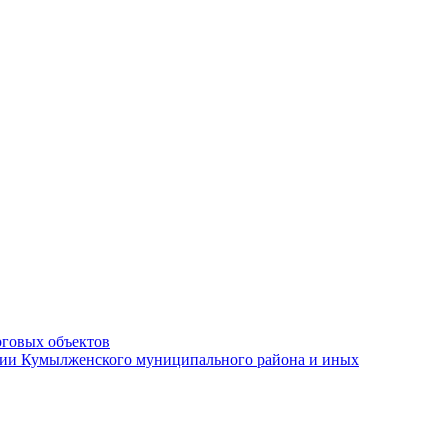
рговых объектов
ации Кумылженского муниципального района и иных