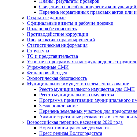
Планы, результаты проверок
Сведения о способах получения консультаций
Перечень нормативных правовых актов или и
Открытые данные
Официальные визиты и рабочие поездки
Пожарная безопасность
Противодействие коррупции
Профилактика правонарушений
Статистическая информация
Структура
ТО и представительства
Участие в программах и международное сотруднич
Учрежденные СМИ
Финансовый отдел
Экологическая безопасность
Муниципальное имущество и землепользование
Реестр муниципального имущества для СМП
Реестр муниципального имущества
Программа приватизации муниципального и
Землепользование
Перечень земельных участков для предоставл
Административные регламенты в земельно-и
Всероссийская перепись населения 2020 года
Нормативно-правовые документы
Пресс-релизы Волгоградстата