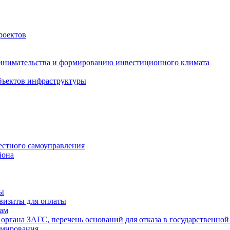
роектов
инимательства и формированию инвестиционного климата
бъектов инфраструктуры
естного самоуправления
йона
ты
визиты для оплаты
там
 органа ЗАГС, перечень оснований для отказа в государственной
рмирования