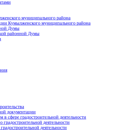
атами
лженского муниципального района
ции Кумылженского муниципального района
нной Думы
кой районной Думы
в
ания
роительства
ной документации
 в сфере градостроительной деятельности
о градостроительной деятельности
 градостроительной деятельности