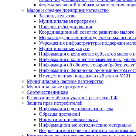
Формы заявлений и образцы заполнения, пор
Малое и среднее предпринимательство
Законодательство
Муниципальная программа
Порядок субсидирования
Координационный совет по развитию малого 
Меры государственной поддержки малого и с
Учреждения инфраструктуры поддержки малог
Муниципальные услуги
Информация о количестве субъектов малого и
Информация о количестве замещенных рабочих
Информация об обороте товаров (работ, услу
Информация о финансово-экономическом сост
Имущественная поддержка субъектов МСП
Муниципально-частное партнерство
Муниципальные программы
Соотечественникам
Реализация майских указов Президента РФ
Защита прав потребителей
Информация о деятельности отдела
Образцы претензий
Нормативно-правовые акты
Информационные методические материалы
Всероссийская горячая линия по вопросам за
Комиссия по делам несовершеннолетних и защите и