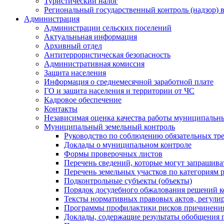
Туристический налог
Региональный государственный контроль (надзор) 
Администрация
Администрации сельских поселений
Актуальньная информация
Архивный отдел
Антитеррористическая безопасность
Административная комиссия
Защита населения
Информация о среднемесячной заработной плате
ГО и защита населения и территории от ЧС
Кадровое обеспечение
Контакты
Независимая оценка качества работы муниципальн
Муниципальный земельный контроль
Руководство по соблюдению обязательных тр
Доклады о муниципальном контроле
Формы проверочных листов
Перечень сведений, которые могут запрашива
Перечень земельных участков по категориям 
Подконтрольные субъекты (объекты)
Порядок досудебного обжалования решений ко
Тексты нормативных правовых актов, регули
Программы профилактики рисков причинения
Доклады, содержащие результаты обобщения 