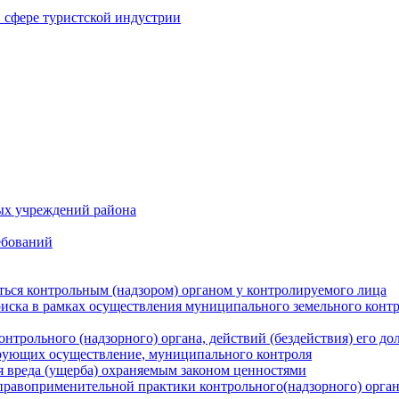
в сфере туристской индустрии
ых учреждений района
ебований
ться контрольным (надзором) органом у контролируемого лица
риска в рамках осуществления муниципального земельного конт
нтрольного (надзорного) органа, действий (бездействия) его д
рующих осуществление, муниципального контроля
 вреда (ущерба) охраняемым законом ценностями
правоприменительной практики контрольного(надзорного) орга