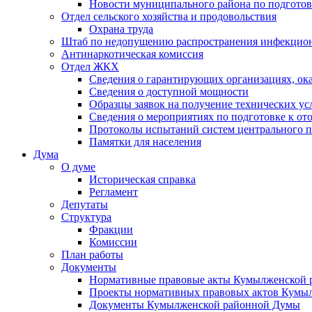
Новости муниципального района по подгото
Отдел сельского хозяйства и продовольствия
Охрана труда
Штаб по недопущению распространения инфекцио
Антинаркотическая комиссия
Отдел ЖКХ
Сведения о гарантирующих организациях, ок
Сведения о доступной мощности
Образцы заявок на получение технических ус
Сведения о мероприятиях по подготовке к от
Протоколы испытаний систем центрального п
Памятки для населения
Дума
О думе
Историческая справка
Регламент
Депутаты
Структура
Фракции
Комиссии
План работы
Документы
Нормативные правовые акты Кумылженской
Проекты нормативных правовых актов Кумы
Документы Кумылженской районной Думы