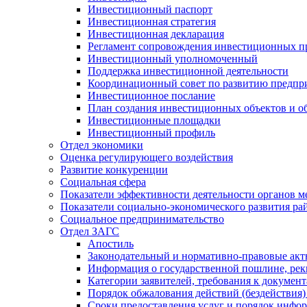
Инвестиционный паспорт
Инвестиционная стратегия
Инвестиционная декларация
Регламент сопровождения инвестиционных п
Инвестиционный уполномоченный
Поддержка инвестиционной деятельности
Координационный совет по развитию предпр
Инвестиционное послание
План создания инвестиционных объектов и о
Инвестиционные площадки
Инвестиционный профиль
Отдел экономики
Оценка регулирующего воздействия
Развитие конкуренции
Социальная сфера
Показатели эффективности деятельности органов м
Показатели социально-экономического развития ра
Социальное предпринимательство
Отдел ЗАГС
Апостиль
Законодательный и нормативно-правовые ак
Информация о государственной пошлине, рек
Категории заявителей, требования к докумен
Порядок обжалования действий (бездействия)
Сроки предоставления услуг и порядок инфо