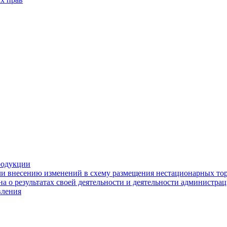
родукции
ли внесению изменений в схему размещения нестационарных то
а о результатах своей деятельности и деятельности администр
вления