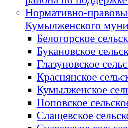
Нормативно-правовые
Кумылженского муни
Белогорское сельс
Букановское сельс
Глазуновское сель
Краснянское сельс
Кумылженское сель
Поповское сельско
Слащевское сельск