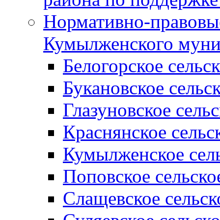
Нормативно-правовые
Кумылженского муни
Белогорское сельс
Букановское сельс
Глазуновское сель
Краснянское сельс
Кумылженское сель
Поповское сельско
Слащевское сельск