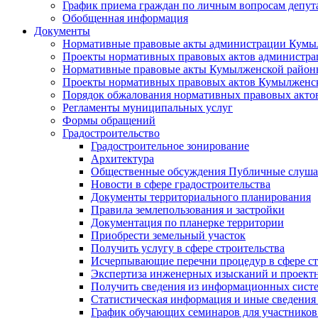
График приема граждан по личным вопросам депут
Обобщенная информация
Документы
Нормативные правовые акты администрации Кумы
Проекты нормативных правовых актов администра
Нормативные правовые акты Кумылженской райо
Проекты нормативных правовых актов Кумылженс
Порядок обжалования нормативных правовых акто
Регламенты муниципальных услуг
Формы обращений
Градостроительство
Градостроительное зонирование
Архитектура
Общественные обсуждения Публичные слуш
Новости в сфере градостроительства
Документы территориального планирования
Правила землепользования и застройки
Документация по планерке территории
Приобрести земельный участок
Получить услугу в сфере строительства
Исчерпывающие перечни процедур в сфере ст
Экспертиза инженерных изысканий и проект
Получить сведения из информационных систем
Статистическая информация и иные сведения 
График обучающих семинаров для участников