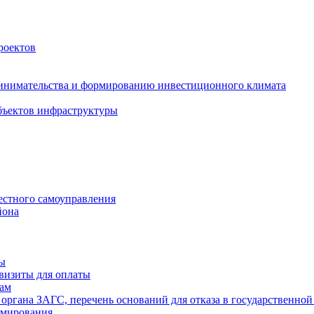
роектов
инимательства и формированию инвестиционного климата
бъектов инфраструктуры
естного самоуправления
йона
ты
визиты для оплаты
там
 органа ЗАГС, перечень оснований для отказа в государственной
рмирования