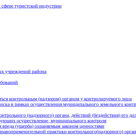
в сфере туристской индустрии
ых учреждений района
ебований
ться контрольным (надзором) органом у контролируемого лица
риска в рамках осуществления муниципального земельного конт
нтрольного (надзорного) органа, действий (бездействия) его д
рующих осуществление, муниципального контроля
 вреда (ущерба) охраняемым законом ценностями
правоприменительной практики контрольного(надзорного) орга