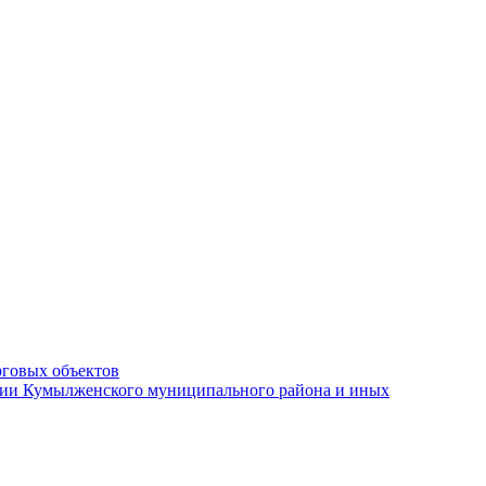
рговых объектов
ации Кумылженского муниципального района и иных