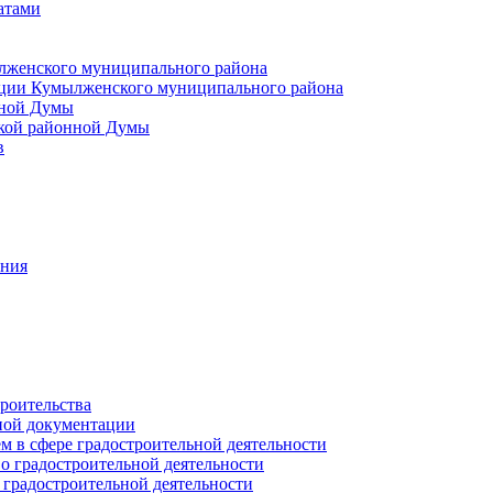
атами
лженского муниципального района
ции Кумылженского муниципального района
нной Думы
кой районной Думы
в
ания
роительства
ной документации
 в сфере градостроительной деятельности
о градостроительной деятельности
 градостроительной деятельности