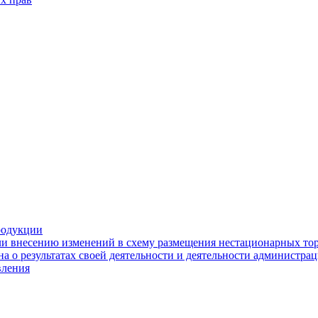
родукции
ли внесению изменений в схему размещения нестационарных то
а о результатах своей деятельности и деятельности администр
вления