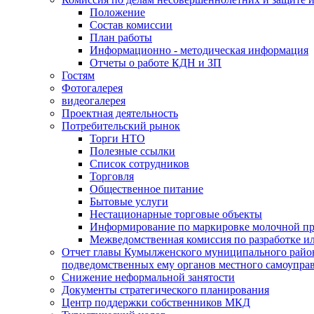
Положение
Состав комиссии
План работы
Информационно - методическая информация
Отчеты о работе КДН и ЗП
Гостям
Фотогалерея
видеогалерея
Проектная деятельность
Потребительский рынок
Торги НТО
Полезные ссылки
Список сотрудников
Торговля
Общественное питание
Бытовые услуги
Нестационарные торговые объекты
Информирование по маркировке молочной п
Межведомственная комиссия по разработке и
Отчет главы Кумылженского муниципального район
подведомственных ему органов местного самоупра
Снижение неформальной занятости
Документы стратегического планирования
Центр поддержки собственников МКД