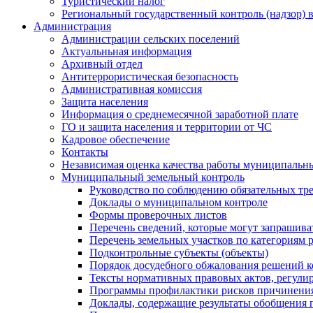
Туристический налог
Региональный государственный контроль (надзор) 
Администрация
Администрации сельских поселений
Актуальньная информация
Архивный отдел
Антитеррористическая безопасность
Административная комиссия
Защита населения
Информация о среднемесячной заработной плате
ГО и защита населения и территории от ЧС
Кадровое обеспечение
Контакты
Независимая оценка качества работы муниципальн
Муниципальный земельный контроль
Руководство по соблюдению обязательных тр
Доклады о муниципальном контроле
Формы проверочных листов
Перечень сведений, которые могут запрашива
Перечень земельных участков по категориям 
Подконтрольные субъекты (объекты)
Порядок досудебного обжалования решений ко
Тексты нормативных правовых актов, регули
Программы профилактики рисков причинения
Доклады, содержащие результаты обобщения 