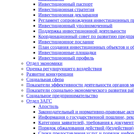
Инвестиционный паспорт
Инвестиционная стратегия
Инвестиционная декларация
Регламент сопровождения инвестиционных п
Инвестиционный уполномоченный
Поддержка инвестиционной деятельности
Координационный совет по развитию предпр
Инвестиционное послание
План создания инвестиционных объектов и о
Инвестиционные площадки
Инвестиционный профиль
Отдел экономики
Оценка регулирующего воздействия
Развитие конкуренции
Социальная сфера
Показатели эффективности деятельности органов м
Показатели социально-экономического развития ра
Социальное предпринимательство
Отдел ЗАГС
Апостиль
Законодательный и нормативно-правовые ак
Информация о государственной пошлине, рек
Категории заявителей, требования к докумен
Порядок обжалования действий (бездействия)
Сроки предоставления услуг и порядок инфо