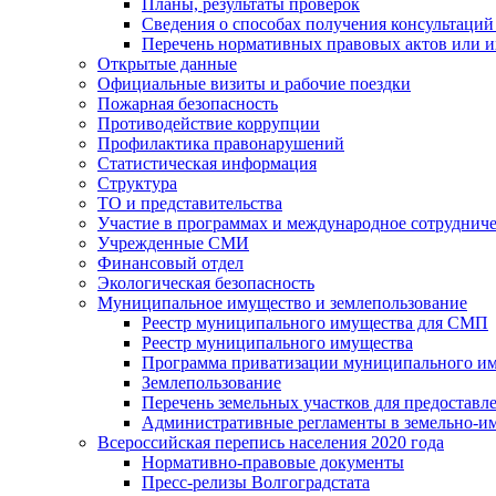
Планы, результаты проверок
Сведения о способах получения консультаций
Перечень нормативных правовых актов или и
Открытые данные
Официальные визиты и рабочие поездки
Пожарная безопасность
Противодействие коррупции
Профилактика правонарушений
Статистическая информация
Структура
ТО и представительства
Участие в программах и международное сотруднич
Учрежденные СМИ
Финансовый отдел
Экологическая безопасность
Муниципальное имущество и землепользование
Реестр муниципального имущества для СМП
Реестр муниципального имущества
Программа приватизации муниципального и
Землепользование
Перечень земельных участков для предоставл
Административные регламенты в земельно-и
Всероссийская перепись населения 2020 года
Нормативно-правовые документы
Пресс-релизы Волгоградстата