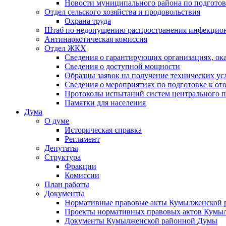
Новости муниципального района по подгото
Отдел сельского хозяйства и продовольствия
Охрана труда
Штаб по недопущению распространения инфекцио
Антинаркотическая комиссия
Отдел ЖКХ
Сведения о гарантирующих организациях, ок
Сведения о доступной мощности
Образцы заявок на получение технических ус
Сведения о мероприятиях по подготовке к от
Протоколы испытаний систем центрального п
Памятки для населения
Дума
О думе
Историческая справка
Регламент
Депутаты
Структура
Фракции
Комиссии
План работы
Документы
Нормативные правовые акты Кумылженской
Проекты нормативных правовых актов Кумы
Документы Кумылженской районной Думы