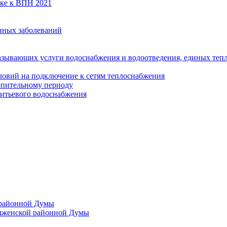
вке к ВПН 2021
нных заболеваний
азывающих услуги водоснабжения и водоотведения, единых те
ловий на подключение к сетям теплоснабжения
опительному периоду
итьевого водоснабжения
 районной Думы
лженской районной Думы