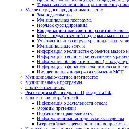
Формы заявлений и образцы заполнения, пор
Малое и среднее предпринимательство
Законодательство
Муниципальная программа
Порядок субсидирования
Координационный совет по развитию малого 
Меры государственной поддержки малого и с
Учреждения инфраструктуры поддержки малог
Муниципальные услуги
Информация о количестве субъектов малого и
Информация о количестве замещенных рабочих
Информация об обороте товаров (работ, услу
Информация о финансово-экономическом сост
Имущественная поддержка субъектов МСП
Муниципально-частное партнерство
Муниципальные программы
Соотечественникам
Реализация майских указов Президента РФ
Защита прав потребителей
Информация о деятельности отдела
Образцы претензий
Нормативно-правовые акты
Информационные методические материалы
Всероссийская горячая линия по вопросам за
Комиссия по делам несовершеннолетних и защите и