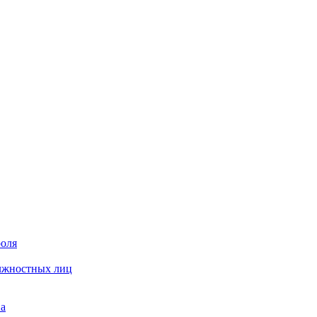
роля
олжностных лиц
на