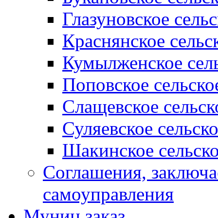
Глазуновское сель
Краснянское сельс
Кумылженское сель
Поповское сельско
Слащевское сельск
Суляевское сельск
Шакинское сельско
Соглашения, заключ
самоуправления
Муниц заказ