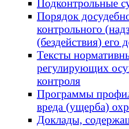
Подконтрольные су
Порядок досудебн
контрольного (надз
(бездействия) его
Тексты нормативны
регулирующих осу
контроля
Программы профил
вреда (ущерба) ох
Доклады, содержа