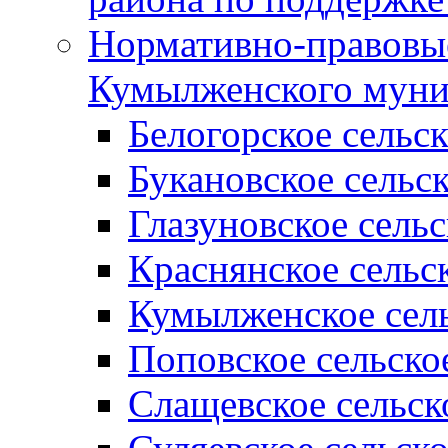
Нормативно-правовые
Кумылженского муни
Белогорское сельс
Букановское сельс
Глазуновское сель
Краснянское сельс
Кумылженское сель
Поповское сельско
Слащевское сельск