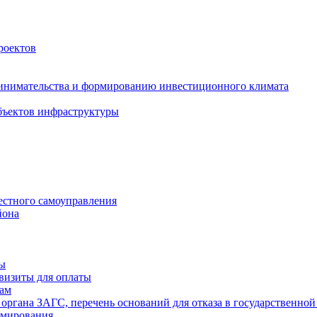
роектов
инимательства и формированию инвестиционного климата
бъектов инфраструктуры
естного самоуправления
йона
ты
визиты для оплаты
там
 органа ЗАГС, перечень оснований для отказа в государственной
рмирования