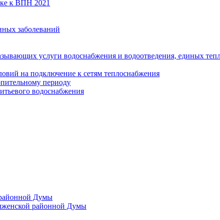
вке к ВПН 2021
нных заболеваний
азывающих услуги водоснабжения и водоотведения, единых те
ловий на подключение к сетям теплоснабжения
опительному периоду
итьевого водоснабжения
 районной Думы
лженской районной Думы