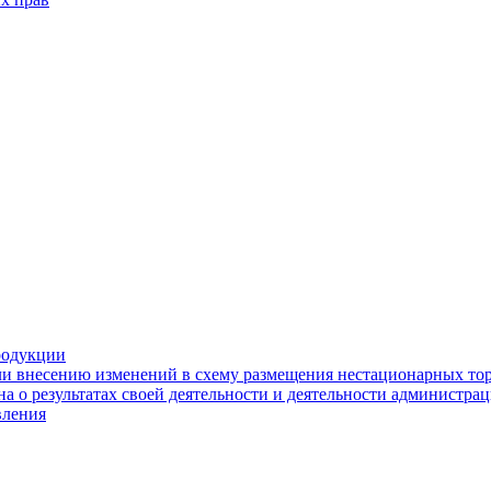
родукции
ли внесению изменений в схему размещения нестационарных то
а о результатах своей деятельности и деятельности администр
вления