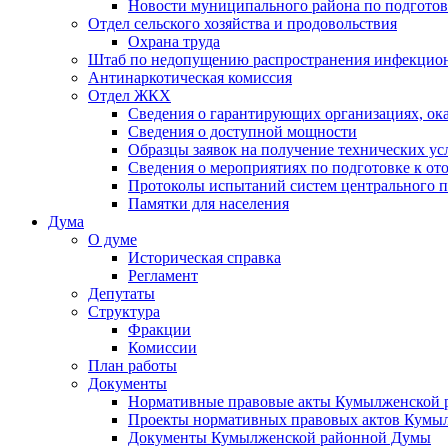
Новости муниципального района по подгото
Отдел сельского хозяйства и продовольствия
Охрана труда
Штаб по недопущению распространения инфекцио
Антинаркотическая комиссия
Отдел ЖКХ
Сведения о гарантирующих организациях, ок
Сведения о доступной мощности
Образцы заявок на получение технических ус
Сведения о мероприятиях по подготовке к от
Протоколы испытаний систем центрального п
Памятки для населения
Дума
О думе
Историческая справка
Регламент
Депутаты
Структура
Фракции
Комиссии
План работы
Документы
Нормативные правовые акты Кумылженской
Проекты нормативных правовых актов Кумы
Документы Кумылженской районной Думы