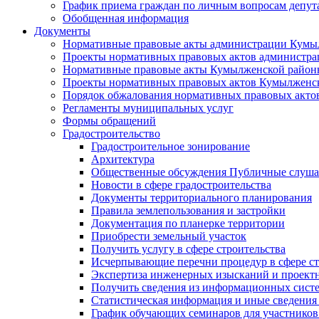
График приема граждан по личным вопросам депут
Обобщенная информация
Документы
Нормативные правовые акты администрации Кумы
Проекты нормативных правовых актов администра
Нормативные правовые акты Кумылженской райо
Проекты нормативных правовых актов Кумылженс
Порядок обжалования нормативных правовых акто
Регламенты муниципальных услуг
Формы обращений
Градостроительство
Градостроительное зонирование
Архитектура
Общественные обсуждения Публичные слуш
Новости в сфере градостроительства
Документы территориального планирования
Правила землепользования и застройки
Документация по планерке территории
Приобрести земельный участок
Получить услугу в сфере строительства
Исчерпывающие перечни процедур в сфере ст
Экспертиза инженерных изысканий и проект
Получить сведения из информационных систем
Статистическая информация и иные сведения 
График обучающих семинаров для участников