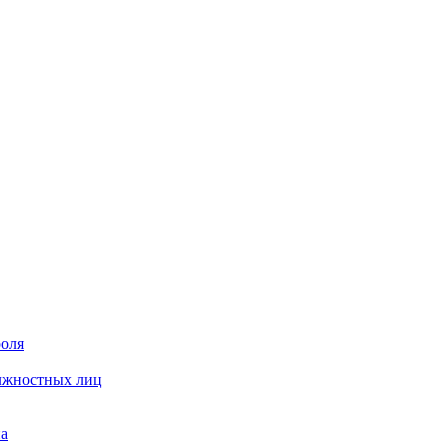
роля
олжностных лиц
на