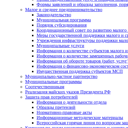
Формы заявлений и образцы заполнения, пор
Малое и среднее предпринимательство
Законодательство
Муниципальная программа
Порядок субсидирования
Координационный совет по развитию малого 
Меры государственной поддержки малого и с
Учреждения инфраструктуры поддержки малог
Муниципальные услуги
Информация о количестве субъектов малого и
Информация о количестве замещенных рабочих
Информация об обороте товаров (работ, услу
Информация о финансово-экономическом сост
Имущественная поддержка субъектов МСП
Муниципально-частное партнерство
Муниципальные программы
Соотечественникам
Реализация майских указов Президента РФ
Защита прав потребителей
Информация о деятельности отдела
Образцы претензий
Нормативно-правовые акты
Информационные методические материалы
Всероссийская горячая линия по вопросам за
Комиссия по делам несовершеннолетних и защите и