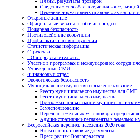
Планы, результаты проверок
Сведения о способах получения консультаций
Перечень нормативных правовых актов или и
Открытые данные
Официальные визиты и рабочие поездки
Пожарная безопасность
Противодействие коррупции
Профилактика правонарушений
Статистическая информация
Структура
ТО и представительства
Участие в программах и международное сотруднич
Учрежденные СМИ
Финансовый отдел
Экологическая безопасность
Муниципальное имущество и землепользование
Реестр муниципального имущества для СМП
Реестр муниципального имущества
Программа приватизации муниципального и
Землепользование
Перечень земельных участков для предоставл
Административные регламенты в земельно-и
Всероссийская перепись населения 2020 года
Нормативно-правовые документы
Пресс-релизы Волгоградстата