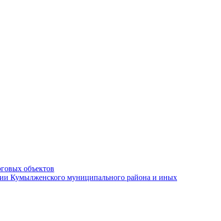
рговых объектов
ации Кумылженского муниципального района и иных