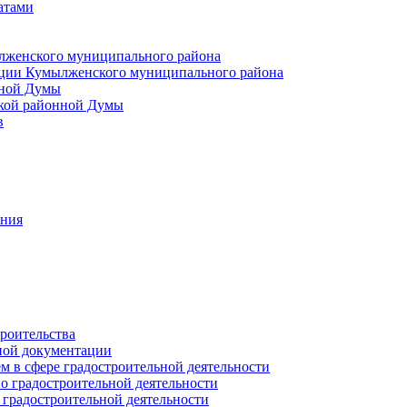
атами
лженского муниципального района
ции Кумылженского муниципального района
нной Думы
кой районной Думы
в
ания
роительства
ной документации
 в сфере градостроительной деятельности
о градостроительной деятельности
 градостроительной деятельности