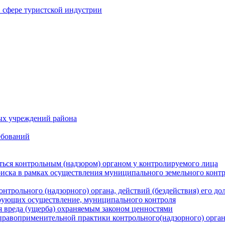
в сфере туристской индустрии
ых учреждений района
ебований
ться контрольным (надзором) органом у контролируемого лица
риска в рамках осуществления муниципального земельного конт
нтрольного (надзорного) органа, действий (бездействия) его д
рующих осуществление, муниципального контроля
 вреда (ущерба) охраняемым законом ценностями
правоприменительной практики контрольного(надзорного) орга