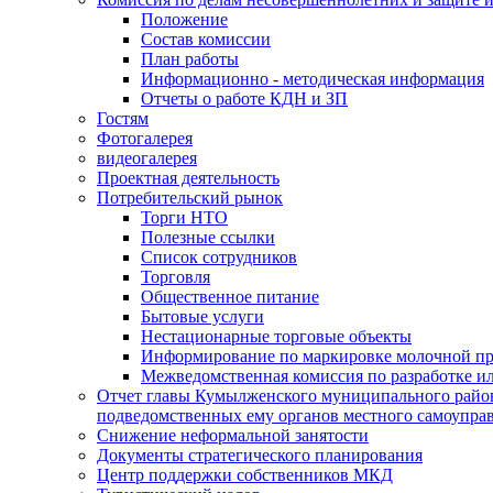
Положение
Состав комиссии
План работы
Информационно - методическая информация
Отчеты о работе КДН и ЗП
Гостям
Фотогалерея
видеогалерея
Проектная деятельность
Потребительский рынок
Торги НТО
Полезные ссылки
Список сотрудников
Торговля
Общественное питание
Бытовые услуги
Нестационарные торговые объекты
Информирование по маркировке молочной п
Межведомственная комиссия по разработке и
Отчет главы Кумылженского муниципального район
подведомственных ему органов местного самоупра
Снижение неформальной занятости
Документы стратегического планирования
Центр поддержки собственников МКД