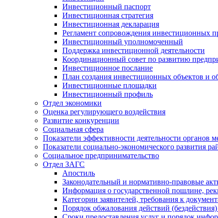
Инвестиционный паспорт
Инвестиционная стратегия
Инвестиционная декларация
Регламент сопровождения инвестиционных п
Инвестиционный уполномоченный
Поддержка инвестиционной деятельности
Координационный совет по развитию предпр
Инвестиционное послание
План создания инвестиционных объектов и о
Инвестиционные площадки
Инвестиционный профиль
Отдел экономики
Оценка регулирующего воздействия
Развитие конкуренции
Социальная сфера
Показатели эффективности деятельности органов м
Показатели социально-экономического развития ра
Социальное предпринимательство
Отдел ЗАГС
Апостиль
Законодательный и нормативно-правовые ак
Информация о государственной пошлине, рек
Категории заявителей, требования к докумен
Порядок обжалования действий (бездействия)
Сроки предоставления услуг и порядок инфо