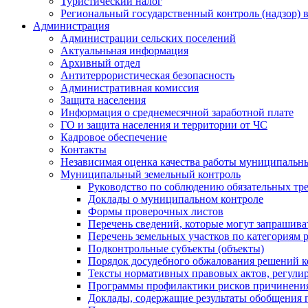
Туристический налог
Региональный государственный контроль (надзор) 
Администрация
Администрации сельских поселений
Актуальньная информация
Архивный отдел
Антитеррористическая безопасность
Административная комиссия
Защита населения
Информация о среднемесячной заработной плате
ГО и защита населения и территории от ЧС
Кадровое обеспечение
Контакты
Независимая оценка качества работы муниципальн
Муниципальный земельный контроль
Руководство по соблюдению обязательных тр
Доклады о муниципальном контроле
Формы проверочных листов
Перечень сведений, которые могут запрашива
Перечень земельных участков по категориям 
Подконтрольные субъекты (объекты)
Порядок досудебного обжалования решений ко
Тексты нормативных правовых актов, регули
Программы профилактики рисков причинения
Доклады, содержащие результаты обобщения 