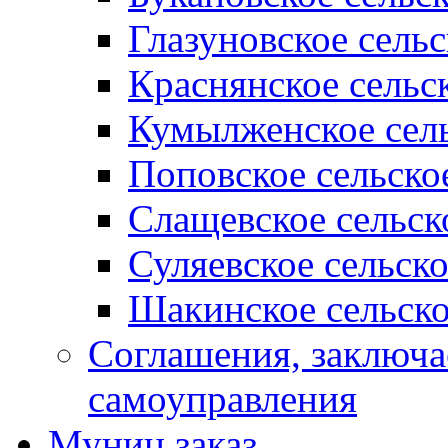
Глазуновское сель
Краснянское сельс
Кумылженское сель
Поповское сельско
Слащевское сельск
Суляевское сельск
Шакинское сельско
Соглашения, заключ
самоуправления
Муниц заказ