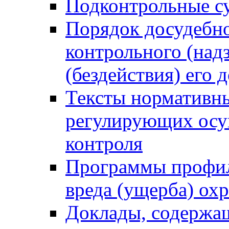
Подконтрольные су
Порядок досудебн
контрольного (надз
(бездействия) его
Тексты нормативны
регулирующих осу
контроля
Программы профил
вреда (ущерба) ох
Доклады, содержа