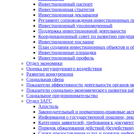
Инвестиционный паспорт
Инвестиционная стратегия
Инвестиционная декларация
Регламент сопровождения инвестиционных п
Инвестиционный уполномоченный
Поддержка инвестиционной деятельности
Координационный совет по развитию предпр
Инвестиционное послание
План создания инвестиционных объектов и о
Инвестиционные площадки
Инвестиционный профиль
Отдел экономики
Оценка регулирующего воздействия
Развитие конкуренции
Социальная сфера
Показатели эффективности деятельности органов м
Показатели социально-экономического развития ра
Социальное предпринимательство
Отдел ЗАГС
Апостиль
Законодательный и нормативно-правовые ак
Информация о государственной пошлине, рек
Категории заявителей, требования к докумен
Порядок обжалования действий (бездействия)
Сроки предоставления услуг и порядок инфо