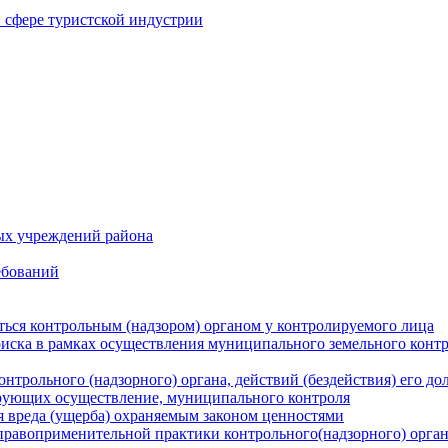
в сфере туристской индустрии
ых учреждений района
ебований
ться контрольным (надзором) органом у контролируемого лица
риска в рамках осуществления муниципального земельного конт
нтрольного (надзорного) органа, действий (бездействия) его д
рующих осуществление, муниципального контроля
 вреда (ущерба) охраняемым законом ценностями
правоприменительной практики контрольного(надзорного) орга