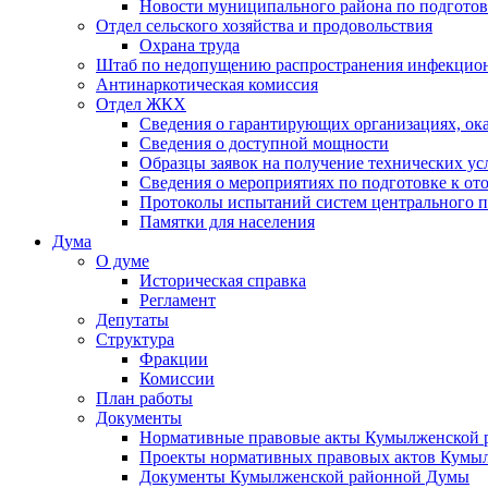
Новости муниципального района по подгото
Отдел сельского хозяйства и продовольствия
Охрана труда
Штаб по недопущению распространения инфекцио
Антинаркотическая комиссия
Отдел ЖКХ
Сведения о гарантирующих организациях, ок
Сведения о доступной мощности
Образцы заявок на получение технических ус
Сведения о мероприятиях по подготовке к от
Протоколы испытаний систем центрального п
Памятки для населения
Дума
О думе
Историческая справка
Регламент
Депутаты
Структура
Фракции
Комиссии
План работы
Документы
Нормативные правовые акты Кумылженской
Проекты нормативных правовых актов Кумы
Документы Кумылженской районной Думы