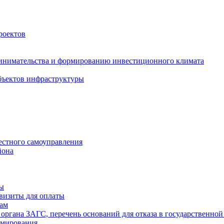
роектов
инимательства и формированию инвестиционного климата
бъектов инфраструктуры
естного самоуправления
йона
ты
визиты для оплаты
там
 органа ЗАГС, перечень оснований для отказа в государственной
рмирования