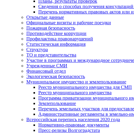
Планы, результаты проверок
Сведения о способах получения консультаций
Перечень нормативных правовых актов или и
Открытые данные
Официальные визиты и рабочие поездки
Пожарная безопасность
Противодействие коррупции
Профилактика правонарушений
Статистическая информация
Структура
ТО и представительства
Участие в программах и международное сотруднич
Учрежденные СМИ
Финансовый отдел
Экологическая безопасность
Муниципальное имущество и землепользование
Реестр муниципального имущества для СМП
Реестр муниципального имущества
Программа приватизации муниципального и
Землепользование
Перечень земельных участков для предоставл
Административные регламенты в земельно-и
Всероссийская перепись населения 2020 года
Нормативно-правовые документы
Пресс-релизы Волгоградстата