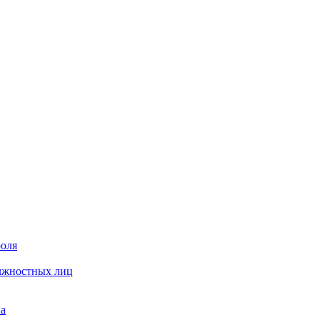
роля
олжностных лиц
на