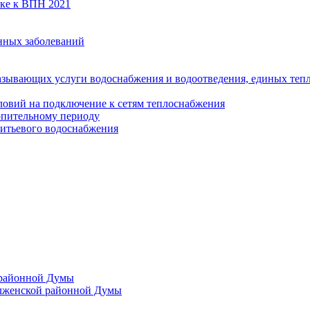
вке к ВПН 2021
нных заболеваний
азывающих услуги водоснабжения и водоотведения, единых те
ловий на подключение к сетям теплоснабжения
опительному периоду
итьевого водоснабжения
 районной Думы
лженской районной Думы