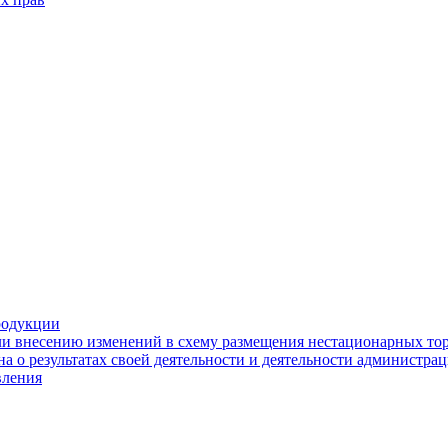
родукции
ли внесению изменений в схему размещения нестационарных то
а о результатах своей деятельности и деятельности администр
вления