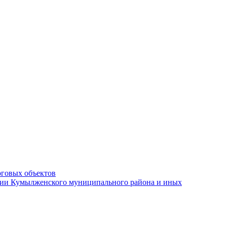
рговых объектов
ации Кумылженского муниципального района и иных