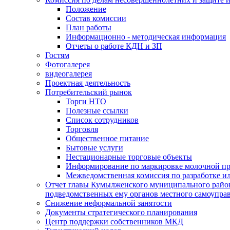
Положение
Состав комиссии
План работы
Информационно - методическая информация
Отчеты о работе КДН и ЗП
Гостям
Фотогалерея
видеогалерея
Проектная деятельность
Потребительский рынок
Торги НТО
Полезные ссылки
Список сотрудников
Торговля
Общественное питание
Бытовые услуги
Нестационарные торговые объекты
Информирование по маркировке молочной п
Межведомственная комиссия по разработке и
Отчет главы Кумылженского муниципального район
подведомственных ему органов местного самоупра
Снижение неформальной занятости
Документы стратегического планирования
Центр поддержки собственников МКД