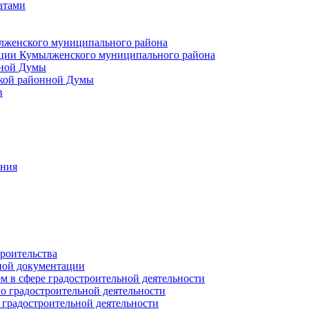
атами
лженского муниципального района
ции Кумылженского муниципального района
нной Думы
кой районной Думы
в
ания
роительства
ной документации
 в сфере градостроительной деятельности
о градостроительной деятельности
 градостроительной деятельности