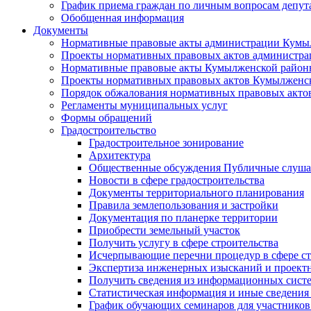
График приема граждан по личным вопросам депут
Обобщенная информация
Документы
Нормативные правовые акты администрации Кумы
Проекты нормативных правовых актов администра
Нормативные правовые акты Кумылженской райо
Проекты нормативных правовых актов Кумылженс
Порядок обжалования нормативных правовых акто
Регламенты муниципальных услуг
Формы обращений
Градостроительство
Градостроительное зонирование
Архитектура
Общественные обсуждения Публичные слуш
Новости в сфере градостроительства
Документы территориального планирования
Правила землепользования и застройки
Документация по планерке территории
Приобрести земельный участок
Получить услугу в сфере строительства
Исчерпывающие перечни процедур в сфере ст
Экспертиза инженерных изысканий и проект
Получить сведения из информационных систем
Статистическая информация и иные сведения 
График обучающих семинаров для участников