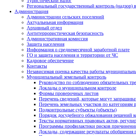
Туристический налог
Региональный государственный контроль (надзор) 
Администрация
Администрации сельских поселений
Актуальньная информация
Архивный отдел
Антитеррористическая безопасность
Административная комиссия
Защита населения
Информация о среднемесячной заработной плате
ГО и защита населения и территории от ЧС
Кадровое обеспечение
Контакты
Независимая оценка качества работы муниципальн
Муниципальный земельный контроль
Руководство по соблюдению обязательных тр
Доклады о муниципальном контроле
Формы проверочных листов
Перечень сведений, которые могут запрашива
Перечень земельных участков по категориям 
Подконтрольные субъекты (объекты)
Порядок досудебного обжалования решений ко
Тексты нормативных правовых актов, регули
Программы профилактики рисков причинения
Доклады, содержащие результаты обобщения 