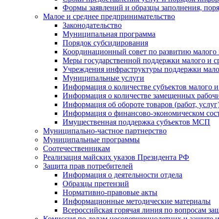
Формы заявлений и образцы заполнения, пор
Малое и среднее предпринимательство
Законодательство
Муниципальная программа
Порядок субсидирования
Координационный совет по развитию малого 
Меры государственной поддержки малого и с
Учреждения инфраструктуры поддержки малог
Муниципальные услуги
Информация о количестве субъектов малого и
Информация о количестве замещенных рабочих
Информация об обороте товаров (работ, услу
Информация о финансово-экономическом сост
Имущественная поддержка субъектов МСП
Муниципально-частное партнерство
Муниципальные программы
Соотечественникам
Реализация майских указов Президента РФ
Защита прав потребителей
Информация о деятельности отдела
Образцы претензий
Нормативно-правовые акты
Информационные методические материалы
Всероссийская горячая линия по вопросам за
Комиссия по делам несовершеннолетних и защите и