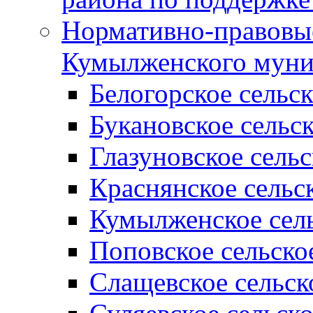
Нормативно-правовые
Кумылженского муни
Белогорское сельс
Букановское сельс
Глазуновское сель
Краснянское сельс
Кумылженское сель
Поповское сельско
Слащевское сельск