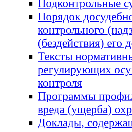
Подконтрольные су
Порядок досудебн
контрольного (надз
(бездействия) его
Тексты нормативны
регулирующих осу
контроля
Программы профил
вреда (ущерба) ох
Доклады, содержа