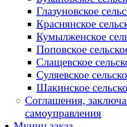
Глазуновское сель
Краснянское сельс
Кумылженское сель
Поповское сельско
Слащевское сельск
Суляевское сельск
Шакинское сельско
Соглашения, заключ
самоуправления
Муниц заказ