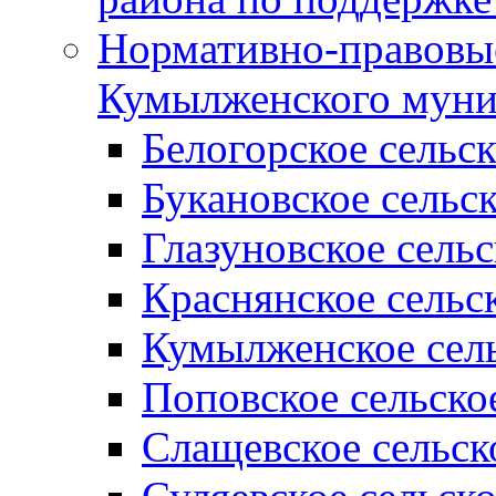
Нормативно-правовые
Кумылженского муни
Белогорское сельс
Букановское сельс
Глазуновское сель
Краснянское сельс
Кумылженское сель
Поповское сельско
Слащевское сельск