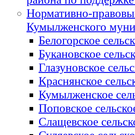
Нормативно-правовые
Кумылженского муни
Белогорское сельс
Букановское сельс
Глазуновское сель
Краснянское сельс
Кумылженское сель
Поповское сельско
Слащевское сельск