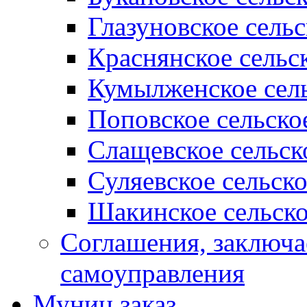
Глазуновское сель
Краснянское сельс
Кумылженское сель
Поповское сельско
Слащевское сельск
Суляевское сельск
Шакинское сельско
Соглашения, заключ
самоуправления
Муниц заказ