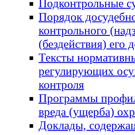
Подконтрольные су
Порядок досудебн
контрольного (надз
(бездействия) его
Тексты нормативны
регулирующих осу
контроля
Программы профил
вреда (ущерба) ох
Доклады, содержа