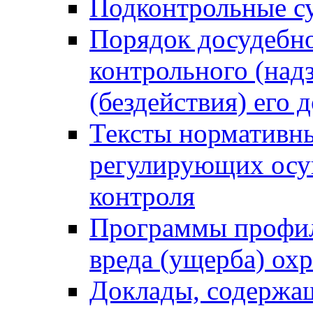
Подконтрольные су
Порядок досудебн
контрольного (надз
(бездействия) его
Тексты нормативны
регулирующих осу
контроля
Программы профил
вреда (ущерба) ох
Доклады, содержа