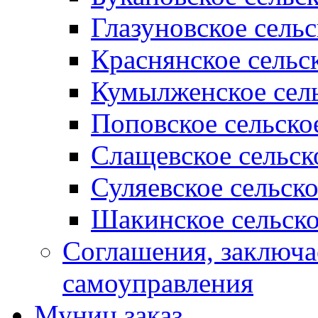
Глазуновское сель
Краснянское сельс
Кумылженское сель
Поповское сельско
Слащевское сельск
Суляевское сельск
Шакинское сельско
Соглашения, заключ
самоуправления
Муниц заказ