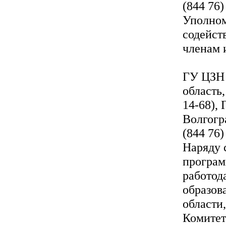
(844 76)
Уполном
содейст
членам 
ГУ ЦЗН 
область,
14-68),
Волгогра
(844 76)
Наряду 
програм
работод
образов
области
Комитет