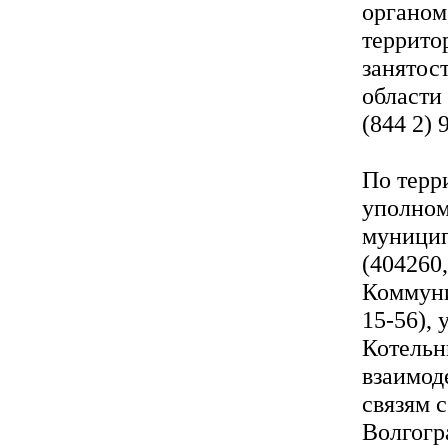
органом
террито
занятос
области 
(844 2) 
По терр
уполном
муницип
(404260,
Коммунис
15-56),
Котельн
взаимод
связям 
Волгогра