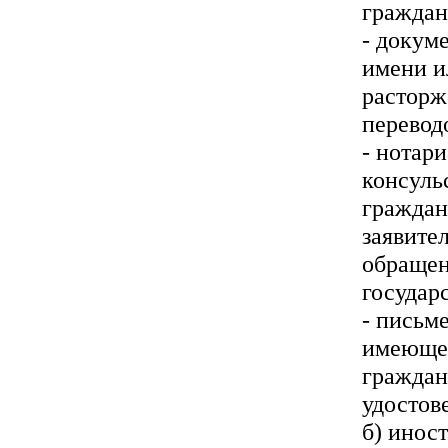
граждан
- докум
имени и
расторж
перевод
- нотар
консуль
граждан
заявите
обращен
государс
- письме
имеющег
граждан
удостов
б) инос