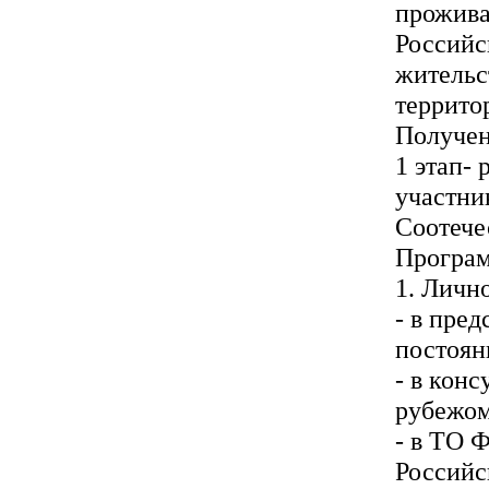
прожива
Российс
жительс
террито
Получен
1 этап- 
участни
Соотече
Програм
1. Личн
- в пре
постоян
- в кон
рубежом
- в ТО 
Российс