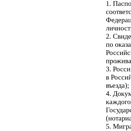
1. Пасп
соответ
Федерац
личност
2. Свид
по оказ
Российс
прожива
3. Росс
в Росси
въезда);
4. Доку
каждого
Государ
(нотари
5. Мигр