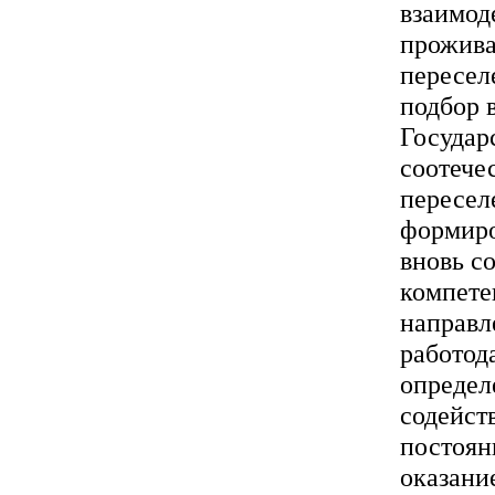
взаимод
прожива
пересел
подбор 
Государ
соотече
пересел
формиро
вновь с
компете
направл
работод
определ
содейст
постоян
оказани