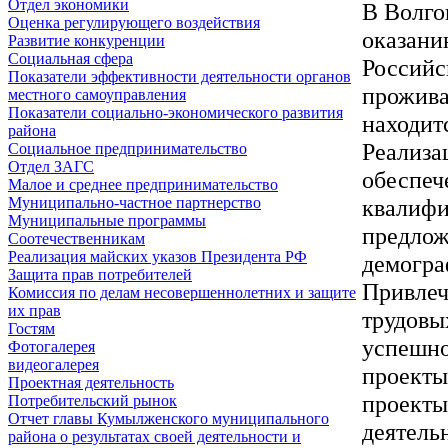
Отдел экономики
В Волго
Оценка регулирующего воздействия
оказани
Развитие конкуренции
Социальная сфера
Российс
Показатели эффективности деятельности органов
прожива
местного самоуправления
Показатели социально-экономического развития
находит
района
Реализа
Социальное предпринимательство
Отдел ЗАГС
обеспеч
Малое и среднее предпринимательство
квалифи
Муниципально-частное партнерство
Муниципальные программы
предлож
Соотечественникам
Реализация майских указов Президента РФ
демогра
Защита прав потребителей
Привлеч
Комиссия по делам несовершеннолетних и защите
их прав
трудовы
Гостям
успешно
Фотогалерея
видеогалерея
проекты
Проектная деятельность
проекты
Потребительский рынок
Отчет главы Кумылженского муниципального
деятель
района о результатах своей деятельности и