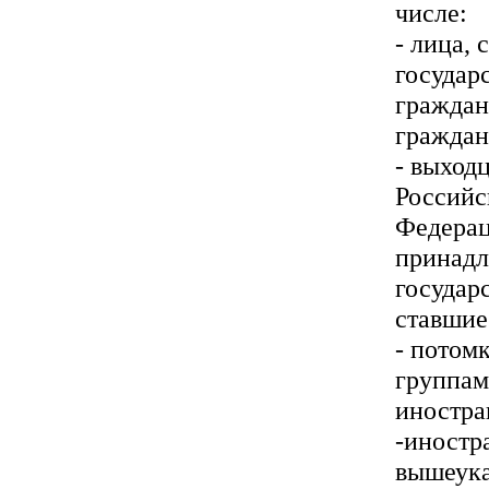
числе:
- лица,
государ
граждан
граждан
- выход
Российс
Федерац
принадл
государ
ставшие
- потом
группам
иностра
-иностр
вышеука