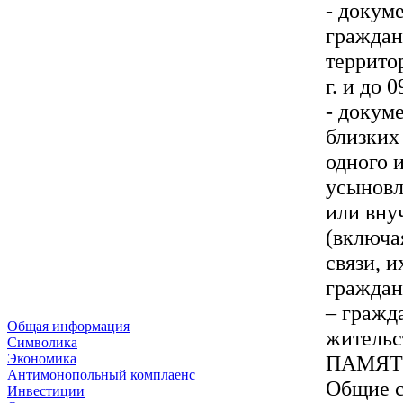
- докум
граждан
террито
г. и до 
- докум
близких
одного и
усыновл
или вну
(включа
связи, 
граждан
– гражд
Общая информация
жительст
Символика
ПАМЯТ
Экономика
Антимонопольный комплаенс
Общие с
Инвестиции