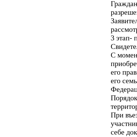
Граждан
разреше
Заявите
рассмот
3 этап-
Свидете
С момен
приобре
его прав
его семь
Федерац
Порядок
террит
При въе
участни
себе до