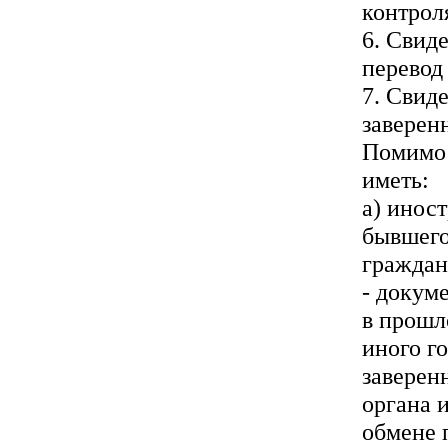
контрол
6. Свид
перевод
7. Свид
заверен
Помимо 
иметь:
а) инос
бывшего
граждан
- докум
в прошл
иного г
заверен
органа 
обмене 