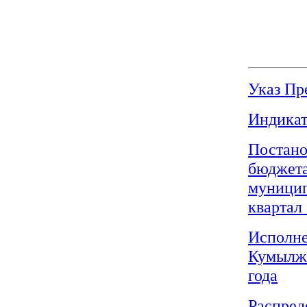
Указ Пр
Индикат
Постано
бюджет
муницип
квартал 
Исполне
Кумылже
года
Распред