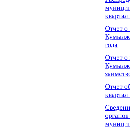
муницип
квартал 
Отчет о
Кумылже
года
Отчет о
Кумылже
заимств
Отчет о
квартал 
Сведени
органов
муницип