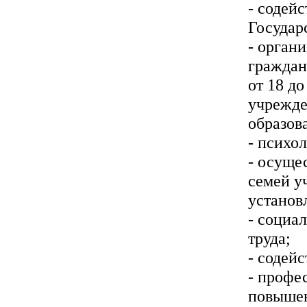
- содей
Государ
- орган
граждан
от 18 д
учрежде
образов
- психо
- осуще
семей у
установ
- социа
труда;
- содей
- профе
повышен