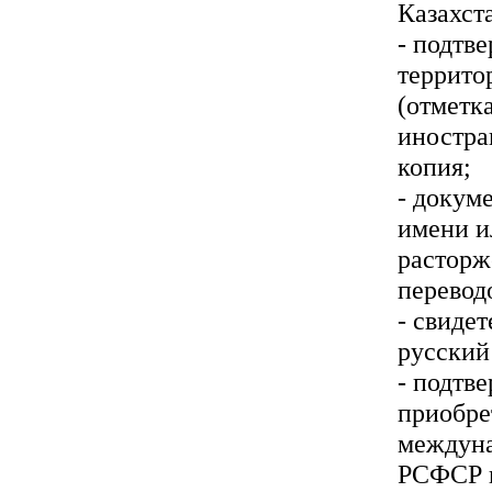
Казахст
- подтв
террито
(отметк
иностра
копия;
- докум
имени и
расторж
перевод
- свиде
русский
- подтв
приобре
междуна
РСФСР и