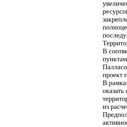
увеличе
ресурсо
закрепл
полноце
последу
Террито
В соотв
пунктам
Палласо
проект 
В рамках
оказать 
террито
из расче
Предпол
активно