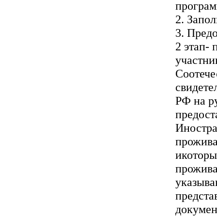
програм
2. Запол
3. Пред
2 этап- 
участни
Соотече
свидете
РФ на р
предост
Иностра
прожива
икоторы
прожива
указыва
предста
докумен