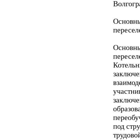
Волгогр
Основны
пересел
Основны
пересел
Котельн
заключе
взаимод
участни
заключе
образов
переобу
под стр
трудово