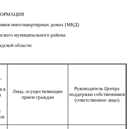
ОРМАЦИЯ
ников многоквартирных домах (МКД)
нского муниципального района
адской области
,
Руководитель Центра
я в
Лица, осуществляющие
поддержки собственников
и
прием граждан
(ответственное лицо)
и
ов