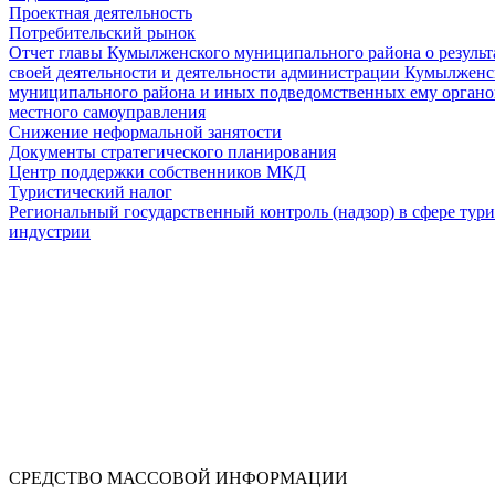
Проектная деятельность
Потребительский рынок
Отчет главы Кумылженского муниципального района о результ
своей деятельности и деятельности администрации Кумылженс
муниципального района и иных подведомственных ему органо
местного самоуправления
Снижение неформальной занятости
Документы стратегического планирования
Центр поддержки собственников МКД
Туристический налог
Региональный государственный контроль (надзор) в сфере тур
индустрии
СРЕДСТВО МАССОВОЙ 