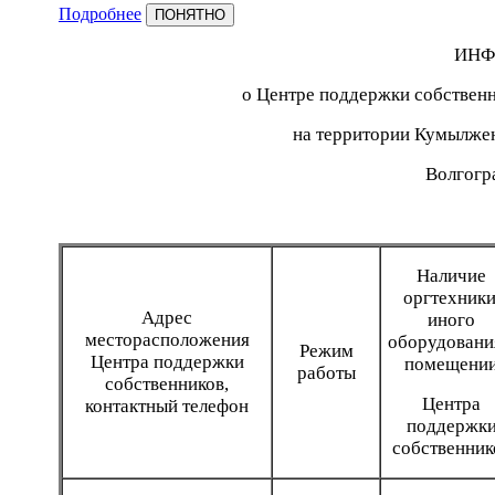
Подробнее
ПОНЯТНО
ИНФ
о Центре поддержки собствен
на территории Кумылже
Волгогр
Наличие
оргтехники
Адрес
иного
месторасположения
оборудовани
Режим
Центра поддержки
помещени
работы
собственников,
Центра
контактный телефон
поддержк
собственник