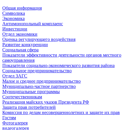
Общая информация
Символика
Экономика
Антимонопольный комплаенс
Инвестиции
Отдел экономики
Оценка регулирующего воздействия
Развитие конкуренции
Социальная сфера
Показатели эффективности деятельности органов местного
самоуправления
Показатели социально-экономического развития района
Социальное предпринимательство
Отдел ЗАГС
Малое и среднее предпринимательство
Муниципально-частное партнерство
Муниципальные программы
Соотечественникам
Реализация майских указов Президента РФ
Защита прав потребителей
Комиссия по делам несовершеннолетних и защите их прав
Гостям
Фотогалерея
видеогалерея