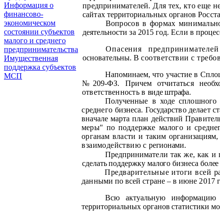
Информация о
предпринимателей. Для тех, кто
еще н
финансово-
сайтах территориальных органов Росст
экономическом
Вопросов в формах минимально
состоянии субъектов
деятельности за 2015 год. Если в проц
малого и среднего
Опасения предпринимател
предпринимательства
основательны. В
соответствии с требо
Имущественная
поддержка субъектов
Напоминаем, что участие в Спло
МСП
№209-ФЗ. Причем отчитаться необх
ответственность в
виде штрафа.
Полученные в ходе сплошного 
среднего
бизнеса. Государство делает с
вначале марта план действий Правител
меры" по
поддержке малого и средне
органам власти и
таким организациям,
взаимодействию с
регионами.
Предприниматели так же, как и 
сделать поддержку малого бизнеса боле
Предварительные итоги всей 
данными по всей стране – в июне 2017 г
Всю актуальную информацию о
территориальных
органов статистики мо