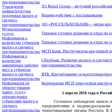
предпринимательства
Х5 Retail Group – ведущий российск
Учреждения
инфраструктуры
Взаимодействие с поставщиками
поддержки малого и
среднего
АО «РОССЕЛЬХОЗБАНК» - меры креди
предпринимательства
Муниципальные
Типовое готовое решение в отрасли с
услуги
Информация о
Типовое готовое решение в отрасли с
количестве субъектов
малого и среднего
МСП Банк. Инструменты кредитной п
предпринимательства
Информация о
Сбербанк. Развитие малого и среднег
количестве
предпринимательства
замещенных рабочих
мест в субъектах
ВТБ. Кредитование сельхозтоваропро
малого и среднего
предпринимательства
Корпорация МСП определила инструм
Информация об
обороте товаров
(работ, услуг),
1
апреля 2016 года в Росс
производимых
субъектами малого и
Сплошное наблюдение вышло н
среднего
предприятиями и индивидуальными
предпринимательства
территориальные
органы Росстата. В