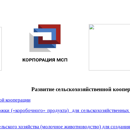
Развитие сельскохозяйственной коопе
ой кооперации
жки («коробочного» продукта) для сельскохозяйственных 
ельского хозяйства (молочное животноводство) для создания