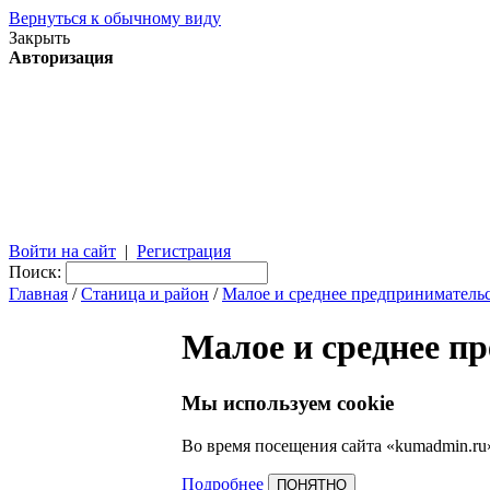
Вернуться к обычному виду
Закрыть
Авторизация
Войти на сайт
|
Регистрация
Поиск:
Главная
/
Станица и район
/
Малое и среднее предприниматель
Малое и среднее п
Мы используем cookie
Во время посещения сайта «kumadmin.ru
Подробнее
ПОНЯТНО