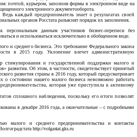
ом: почтой,
курьером, заполнив формы в электронном виде на
защищенного
электронного документооборота.
 Ведь каждый предприниматель знает о результатах своей
риальных органов Росстата разъяснят порядок их заполнения.
 к персональным данным участников бизнес-переписи без
иваться и использоваться исключительно в обобщенном виде.
лого и среднего бизнеса. Это требование Федерального закона
ности в 2015 году. Уклонение влечет административную
ер стимулирования и государственной поддержки малого и
ов» развития. Об этом, в частности, свидетельствует принятый
ского развития страны в 2016 году, который предусматривает
х о состоянии нашего малого бизнеса невозможно работать
редпринимательства, которая уже приступила к активному
ьтатов сплошного наблюдения, поскольку его итоги позволят
кованы в декабре 2016 года, а окончательные – с подробными
ью малого и среднего предпринимательства и контакты
е Волгоградстата
http
://
volgastat
.
gks
.
ru