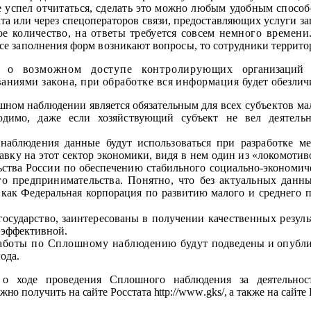
е успел отчитаться, сделать это можно любым удобным способ
ата или через спецоператоров связи, предоставляющих услуги 
е количество, на ответы требуется совсем
немного времени.
ессе заполнения форм возникают вопросы, то
сотрудники террито
ей о возможном доступе контролирующих
организаций
ваниями закона, при обработке вся информация будет
обезлич
шном наблюдении является обязательным для
всех субъектов ма
одимо, даже если хозяйствующий субъект не вел
деятель
наблюдения данные будут использоваться при
разработке м
тавку на этот сектор экономики, видя в нем один из «локомотив
ьства России по обеспечению стабильного социально-экономиче
го предпринимательства. Понятно, что без актуальных
данны
 как Федеральная корпорация по развитию малого и среднего
п
государство, заинтересованы в получении
качественных резул
е эффективной.
работы по Сплошному наблюдению будут
подведены и опубли
ода.
 ходе проведения Сплошного наблюдения за деятельност
жно получить на сайте Росстата
http
://
www
.
gks
/, а также на сайт