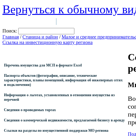
Вернуться к обычному ви
Войти на сайт
Регистрация
|
Поиск:
Главная
/
Станица и район
/
Малое и среднее предприниматель
Ссылка на инвестиционную карту региона
С
р
Перечень имущества для МСП в формате Excel
Паспорта объектов (фотографии, описание, технические
характеристики, планы помещений, информация об инженерных сетях
Мы
и подключении)
Информация о льготах, установленных в отношении имущества из
Во
перечней
со
Сведения о проводимых торгах
пе
Сведения о коммерческой недвижимости, предлагаемой бизнесу в аренду
пр
Ссылки на разделы по имущественной поддержки МО региона
Под