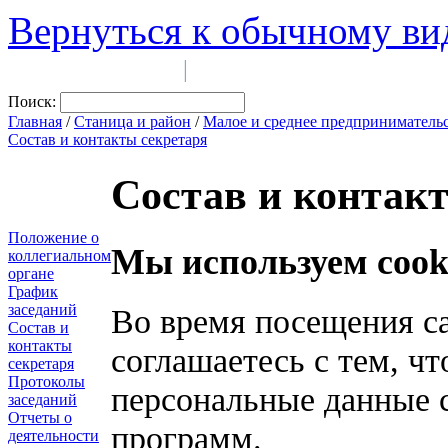
Вернуться к обычному ви
Войти на сайт
Регистрация
|
Поиск:
Главная
/
Станица и район
/
Малое и среднее предприниматель
Состав и контакты секретаря
Состав и контак
Положение о
Мы используем cook
коллегиальном
органе
График
заседаний
Во время посещения с
Состав и
контакты
соглашаетесь с тем, ч
секретаря
Протоколы
персональные данные 
заседаний
Отчеты о
программ.
деятельности