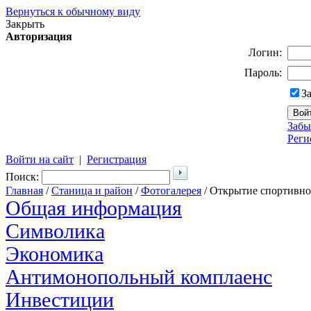
Вернуться к обычному виду
Закрыть
Авторизация
Логин:
Пароль:
З
Забы
Реги
Войти на сайт
|
Регистрация
Поиск:
Главная
/
Станица и район
/
Фотогалерея
/ Открытие спортивно
Общая информация
Символика
Экономика
Антимонопольный комплаенс
Инвестиции