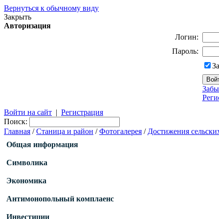
Вернуться к обычному виду
Закрыть
Авторизация
Логин:
Пароль:
З
Забы
Реги
Войти на сайт
|
Регистрация
Поиск:
Главная
/
Станица и район
/
Фотогалерея
/
Достижения сельски
Общая информация
Символика
Экономика
Антимонопольный комплаенс
Инвестиции