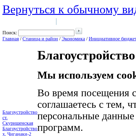
Вернуться к обычному ви
Войти на сайт
Регистрация
|
Поиск:
Главная
/
Станица и район
/
Экономика
/
Инициативное бюдже
Благоустройство
Мы используем cook
Во время посещения с
соглашаетесь с тем, 
Благоустройство
персональные данные
ст.
Скуришенская
программ.
Благоустройство
х. Чиганаки-2