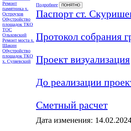
Ремонт
Подробнее
ПОНЯТНО
памятника х.
Паспорт ст. Скурише
Остроухов
Обустройство
площадок ТКО
ТОС
Протокол собрания г
Ольховский
Ремонт моста х.
Шакин
Обустройство
площадок ТКО
Проект визуализация
х. Суляевский
До реализации проек
Сметный расчет
Дата изменения: 14.02.2024