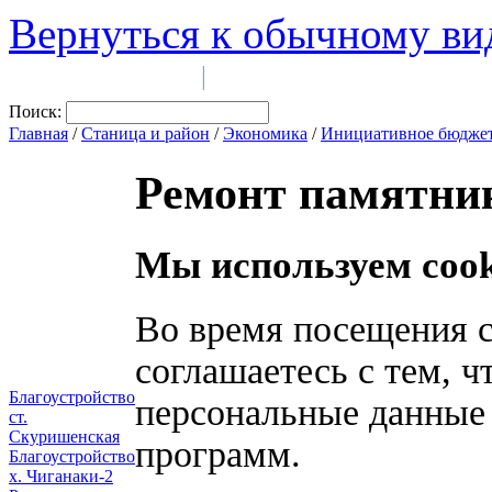
Вернуться к обычному ви
Войти на сайт
Регистрация
|
Поиск:
Главная
/
Станица и район
/
Экономика
/
Инициативное бюдже
Ремонт памятник
Мы используем cook
Во время посещения с
соглашаетесь с тем, 
Благоустройство
персональные данные
ст.
Скуришенская
программ.
Благоустройство
х. Чиганаки-2