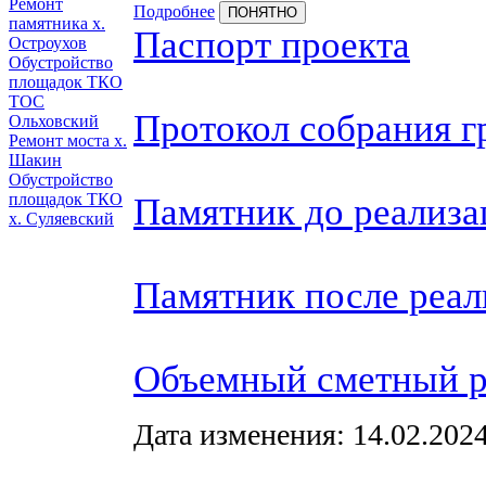
Ремонт
Подробнее
ПОНЯТНО
памятника х.
Паспорт проекта
Остроухов
Обустройство
площадок ТКО
ТОС
Протокол собрания г
Ольховский
Ремонт моста х.
Шакин
Обустройство
площадок ТКО
Памятник до реализа
х. Суляевский
Памятник после реал
Объемный сметный р
Дата изменения: 14.02.2024