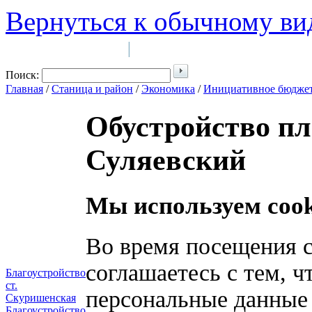
Вернуться к обычному ви
Войти на сайт
Регистрация
|
Поиск:
Главная
/
Станица и район
/
Экономика
/
Инициативное бюдже
Обустройство п
Суляевский
Мы используем cook
Во время посещения с
соглашаетесь с тем, 
Благоустройство
ст.
персональные данные
Скуришенская
Благоустройство