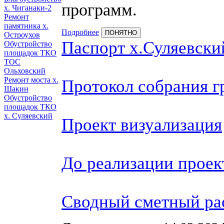
программ.
х. Чиганаки-2
Ремонт
памятника х.
Подробнее
ПОНЯТНО
Остроухов
Паспорт х.Суляевски
Обустройство
площадок ТКО
ТОС
Ольховский
Ремонт моста х.
Протокол собрания г
Шакин
Обустройство
площадок ТКО
х. Суляевский
Проект визуализация
До реализации проек
Сводный сметный ра