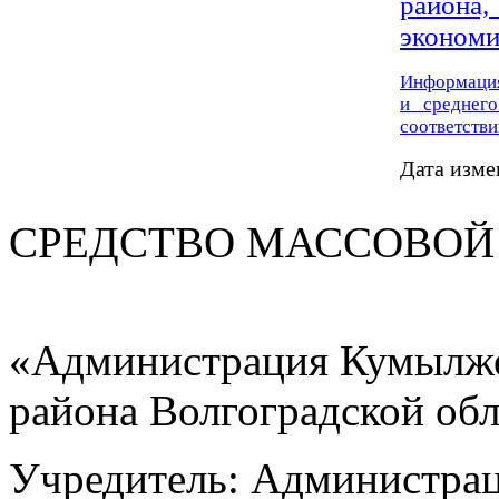
района,
экономи
И
нформац
и среднего
соответстви
Дата изме
СРЕДСТВО МАС
«Администрация Кумылже
района Волгоградской об
Учредитель: Администра