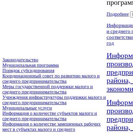
програм
Подробнее
Информац
и среднего
соответстви
год
Информ
Законодательство
произ
Муниципальная программа
Порядок субсидирования
предпр
Координационный совет по развитию малого и
района,
среднего предпринимательства
Меры государственной поддержки малого и
экономи
среднего предпринимательства
Учреждения инфраструктуры поддержки малого и
Информ
среднего предпринимательства
Муниципальные услуги
произ
Информация о количестве субъектов малого и
предпр
среднего предпринимательства
Информация о количестве замещенных рабочих
района,
мест в субъектах малого и среднего