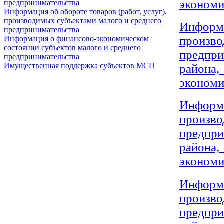
экономи
предпринимательства
Информация об обороте товаров (работ, услуг),
производимых субъектами малого и среднего
Информ
предпринимательства
произ
Информация о финансово-экономическом
состоянии субъектов малого и среднего
предпр
предпринимательства
Имущественная поддержка субъектов МСП
района,
экономи
Информ
произ
предпр
района,
экономи
Информ
произ
предпр