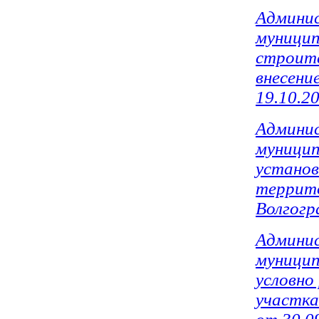
Админи
муницип
строите
внесени
19.10.2
Админи
муницип
установ
террито
Волгогр
Админи
муницип
условно
участка