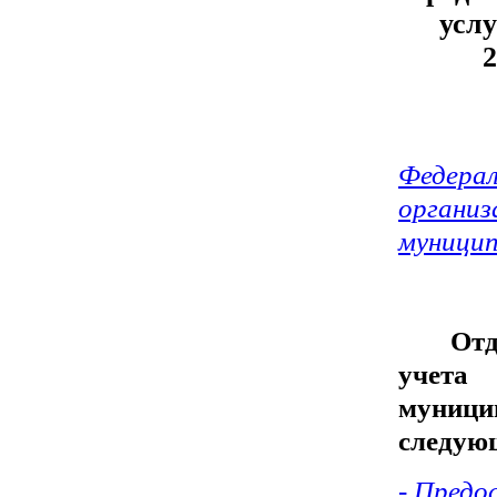
усл
2
Федерал
организ
муницип
Отд
учет
муниц
следую
- Предо