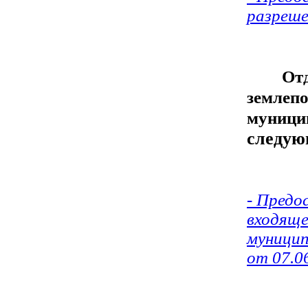
разреше
Отде
землеп
муници
следую
- Предо
входяще
муницип
от 07.0