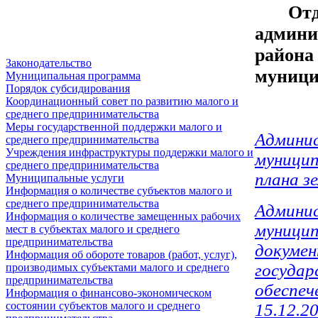
От
админи
райо
Законодательство
муници
Муниципальная программа
Порядок субсидирования
Координационный совет по развитию малого и
среднего предпринимательства
Меры государственной поддержки малого и
Админи
среднего предпринимательства
Учреждения инфраструктуры поддержки малого и
муницип
среднего предпринимательства
плана з
Муниципальные услуги
Информация о количестве субъектов малого и
среднего предпринимательства
Админи
Информация о количестве замещенных рабочих
муницип
мест в субъектах малого и среднего
предпринимательства
докумен
Информация об обороте товаров (работ, услуг),
государ
производимых субъектами малого и среднего
предпринимательства
обеспеч
Информация о финансово-экономическом
состоянии субъектов малого и среднего
15.12.2