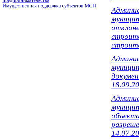
предпринимательства
Имущественная поддержка субъектов МСП
Админи
муницип
отклоне
строите
строите
Админи
муницип
докумен
18.09.2
Админи
муницип
объекта
разреше
14.07.2