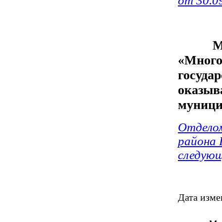
от 30.0
Муниц
«Много
госуда
оказыв
муници
Отделом
района 
следующ
Дата изме