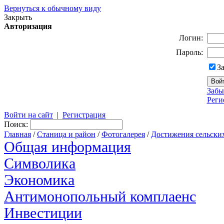
Вернуться к обычному виду
Закрыть
Авторизация
Логин:
Пароль:
З
Забы
Реги
Войти на сайт
|
Регистрация
Поиск:
Главная
/
Станица и район
/
Фотогалерея
/
Достижения сельски
Общая информация
Символика
Экономика
Антимонопольный комплаенс
Инвестиции