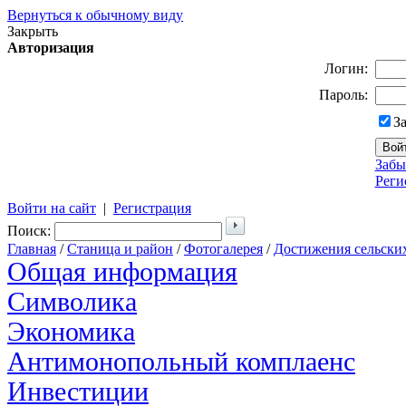
Вернуться к обычному виду
Закрыть
Авторизация
Логин:
Пароль:
З
Забы
Реги
Войти на сайт
|
Регистрация
Поиск:
Главная
/
Станица и район
/
Фотогалерея
/
Достижения сельски
Общая информация
Символика
Экономика
Антимонопольный комплаенс
Инвестиции