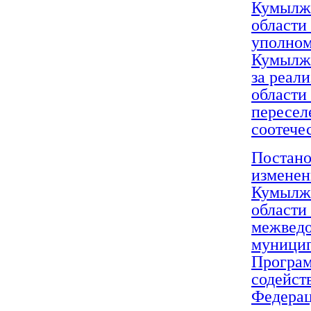
Кумылже
области
уполном
Кумылже
за реал
области
пересел
соотече
Постано
изменен
Кумылже
области
межведо
муницип
Програм
содейст
Федерац