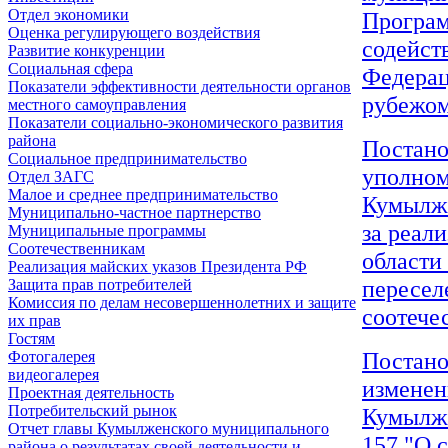
Отдел экономики
Програм
Оценка регулирующего воздействия
содейст
Развитие конкуренции
Социальная сфера
Федерац
Показатели эффективности деятельности органов
рубежом
местного самоуправления
Показатели социально-экономического развития
района
Постано
Социальное предпринимательство
уполном
Отдел ЗАГС
Малое и среднее предпринимательство
Кумылже
Муниципально-частное партнерство
за реал
Муниципальные программы
Соотечественникам
области
Реализация майских указов Президента РФ
пересел
Защита прав потребителей
Комиссия по делам несовершеннолетних и защите
соотече
их прав
Гостям
Постано
Фотогалерея
видеогалерея
изменен
Проектная деятельность
Потребительский рынок
Кумылже
Отчет главы Кумылженского муниципального
157 "О 
района о результатах своей деятельности и