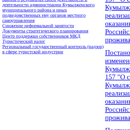
деятельности администрации Кумылженского
Кумылже
муниципального района и иных
реализа
подведомственных ему органов местного
самоуправления
оказани
Снижение неформальной занятости
Российс
Документы стратегического планирования
Центр поддержки собственников МКД
прожива
Туристический налог
Региональный государственный контроль (надзор)
Постано
в сфере туристской индустрии
изменен
Кумылже
157 "О 
Кумылже
реализа
оказани
Российс
прожива