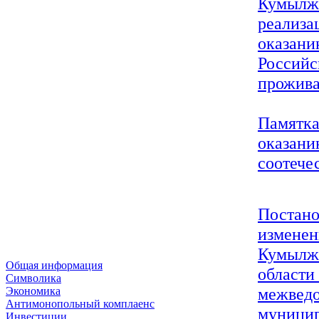
Кумылже
реализа
оказани
Российс
прожива
Памятка
оказани
соотече
Постано
изменен
Кумылже
Общая информация
области 
Символика
межведо
Экономика
Антимонопольный комплаенс
муницип
Инвестиции