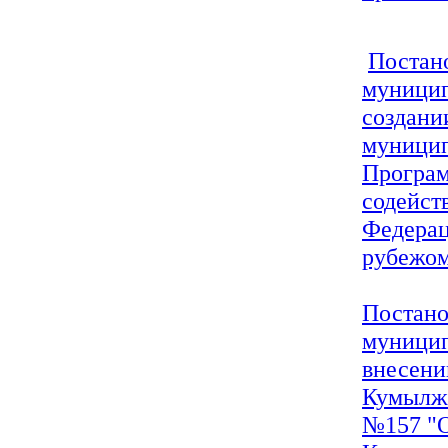
Постан
муницип
создани
муницип
Програм
содейст
Федерац
рубежо
Постано
муницип
внесени
Кумылже
№157 "О