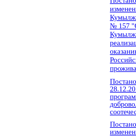
Постано
изменен
Кумылже
№ 157 "
Кумылже
реализа
оказани
Российс
прожива
Постано
28.12.2
програм
доброво
соотече
Постано
изменен