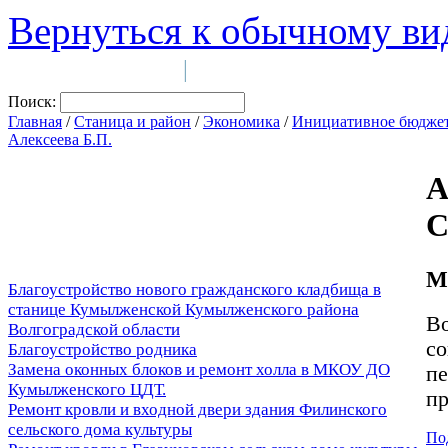
Вернуться к обычному ви
Войти на сайт
Регистрация
|
Поиск:
Главная
/
Станица и район
/
Экономика
/
Инициативное бюдже
Алексеева Б.П.
А
С
М
Благоустройство нового гражданского кладбища в
станице Кумылженской Кумылженского района
Во
Волгоградской области
со
Благоустройство родника
Замена оконных блоков и ремонт холла в МКОУ ДО
пе
Кумылженского ЦДТ.
пр
Ремонт кровли и входной двери здания Филинского
сельского дома культуры
По