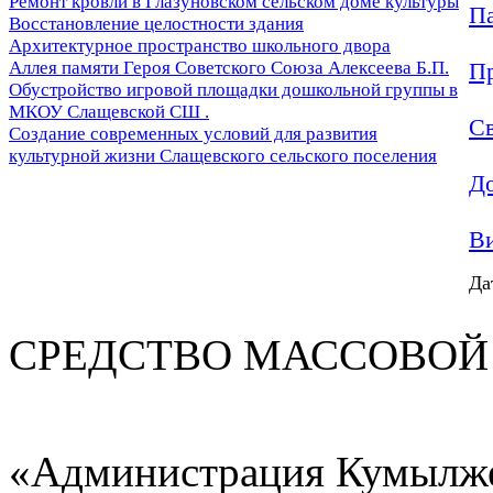
Ремонт кровли в Глазуновском сельском доме культуры
Па
Восстановление целостности здания
Архитектурное пространство школьного двора
П
Аллея памяти Героя Советского Союза Алексеева Б.П.
Обустройство игровой площадки дошкольной группы в
МКОУ Слащевской СШ .
Св
Создание современных условий для развития
культурной жизни Слащевского сельского поселения
До
Ви
Да
СРЕДСТВО МАС
«Администрация Кумылже