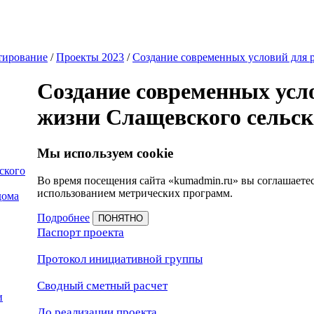
тирование
/
Проекты 2023
/
Создание современных условий для р
Создание современных усл
жизни Слащевского сельск
Мы используем cookie
ского
Во время посещения сайта «kumadmin.ru» вы соглашаете
использованием метрических программ.
дома
Подробнее
ПОНЯТНО
Паспорт проек
та
Протокол инициативной группы
Сводный сметный расчет
и
До реализации проекта