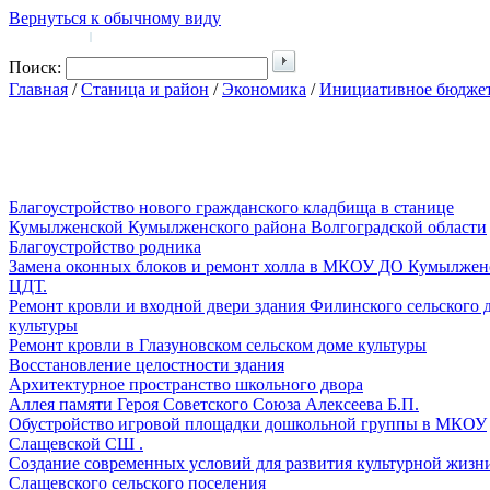
Вернуться к обычному виду
Войти на сайт
Регистрация
|
Поиск:
Главная
/
Станица и район
/
Экономика
/
Инициативное бюдже
Благоустройство нового гражданского кладбища в станице
Кумылженской Кумылженского района Волгоградской области
Благоустройство родника
Замена оконных блоков и ремонт холла в МКОУ ДО Кумылжен
ЦДТ.
Ремонт кровли и входной двери здания Филинского сельского 
культуры
Ремонт кровли в Глазуновском сельском доме культуры
Восстановление целостности здания
Архитектурное пространство школьного двора
Аллея памяти Героя Советского Союза Алексеева Б.П.
Обустройство игровой площадки дошкольной группы в МКОУ
Слащевской СШ .
Создание современных условий для развития культурной жизн
Слащевского сельского поселения