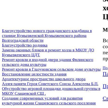
х
Ц
М
Благоустройство нового гражданского кладбища в
станице Кумылженской Кумылженского района
Во
Волгоградской области
Благоустройство родника
со
Замена оконных блоков и ремонт холла в МКОУ ДО
пе
Кумылженского ЦДТ.
пр
Ремонт кровли и входной двери здания Филинского
сельского дома культуры
По
Ремонт кровли в Глазуновском сельском доме культуры
Па
Восстановление целостности здания
Архитектурное пространство школьного двора
Аллея памяти Героя Советского Союза Алексеева Б.П.
П
Обустройство игровой площадки дошкольной группы в
МКОУ Слащевской СШ .
Св
Создание современных условий для развития
культурной жизни Слащевского сельского поселения