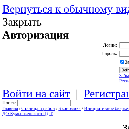
Вернуться к обычному ви
Закрыть
Авторизация
Логин:
Пароль:
З
Забы
Реги
Войти на сайт
|
Регистра
Поиск:
Главная
/
Станица и район
/
Экономика
/
Инициативное бюдже
ДО Кумылженского ЦДТ.
З