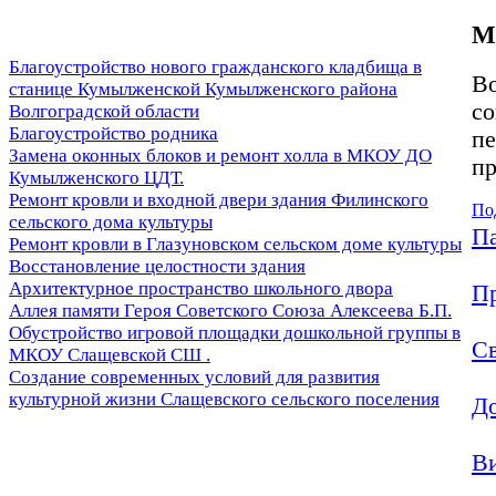
М
Благоустройство нового гражданского кладбища в
Во
станице Кумылженской Кумылженского района
со
Волгоградской области
Благоустройство родника
пе
Замена оконных блоков и ремонт холла в МКОУ ДО
пр
Кумылженского ЦДТ.
Ремонт кровли и входной двери здания Филинского
По
сельского дома культуры
Па
Ремонт кровли в Глазуновском сельском доме культуры
Восстановление целостности здания
Архитектурное пространство школьного двора
П
Аллея памяти Героя Советского Союза Алексеева Б.П.
Обустройство игровой площадки дошкольной группы в
Св
МКОУ Слащевской СШ .
Создание современных условий для развития
культурной жизни Слащевского сельского поселения
До
Ви