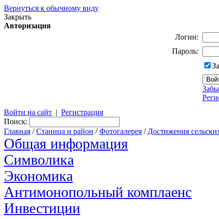
Вернуться к обычному виду
Закрыть
Авторизация
Логин:
Пароль:
З
Забы
Реги
Войти на сайт
|
Регистрация
Поиск:
Главная
/
Станица и район
/
Фотогалерея
/
Достижения сельски
Общая информация
Символика
Экономика
Антимонопольный комплаенс
Инвестиции