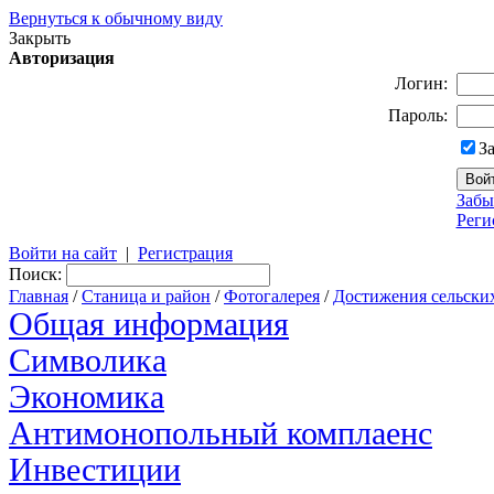
Вернуться к обычному виду
Закрыть
Авторизация
Логин:
Пароль:
З
Забы
Реги
Войти на сайт
|
Регистрация
Поиск:
Главная
/
Станица и район
/
Фотогалерея
/
Достижения сельски
Общая информация
Символика
Экономика
Антимонопольный комплаенс
Инвестиции