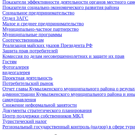
Показатели эффективности деятельности органов местного са
Показатели социально-экономического развития района
Социальное предпринимательство
Отдел ЗАГС
Малое и среднее предпринимательство
Муниципально-частное партнерство
Муниципальные программы
Соотечественникам
Реализация майских указов Президента РФ
Защита прав потребителей
Комиссия по делам несовершеннолетних и защите их прав
Гостям
Фотогалерея
видеогалерея
Проектная деятельность
Потребительский рынок
Отчет главы Кумылженского муниципального района о результа
администрации Кумылженского муниципального района и ины
самоуправления
Снижение неформальной занятости
Документы стратегического планирования
Центр поддержки собственников МКД
Туристический налог
Региональный государственный контроль (надзор) в сфере тур