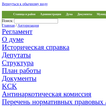
Вернуться к обычному виду
Войти на сайт
Регистрация
|
Станица и район
Администрация
Дума
Документы
Муниц 
Поиск:
Обращения
Главная
/
Авторизация
Регламент
О думе
Историческая справка
Депутаты
Структура
План работы
Документы
KCK
Антинаркотическая комиссия
Перечень нормативных правовых 