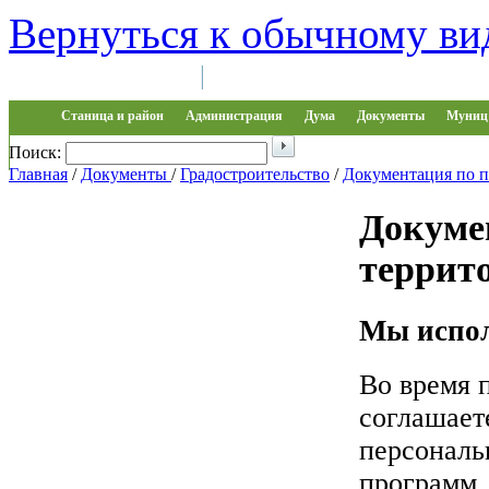
Вернуться к обычному ви
Войти на сайт
Регистрация
|
Станица и район
Администрация
Дума
Документы
Муниц 
Поиск:
Обращения
Главная
/
Документы
/
Градостроительство
/
Документация по 
Докуме
террит
Мы испол
Во время 
соглашает
персональ
программ.