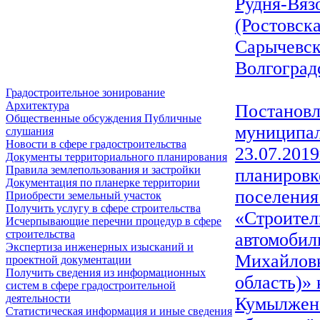
Рудня-Вяз
(Ростовска
Сарычевск
Волгоград
Градостроительное зонирование
Архитектура
Постановл
Общественные обсуждения Публичные
муниципал
слушания
Новости в сфере градостроительства
23.07.201
Документы территориального планирования
Правила землепользования и застройки
планировк
Документация по планерке территории
поселения
Приобрести земельный участок
Получить услугу в сфере строительства
«Строител
Исчерпывающие перечни процедур в сфере
строительства
автомобил
Экспертиза инженерных изысканий и
Михайловк
проектной документации
Получить сведения из информационных
область)»
систем в сфере градостроительной
деятельности
Кумылженс
Статистическая информация и иные сведения