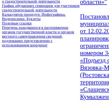
области»"
о градостроительной деятельности
График обучающих семинаров для участников
градостроительной деятельности
Калькулятор процедур. Инфографика.
Постановл
Видеоролики. Буклеты
муниципал
Полезные ссылки
Перечень находящихся в распоряжении
от 12.02.
органов государственной власти и органов
местного самоуправления сведений,
планировк
подлежащих представлению с
ограничен
использованием координат
номером 3
«Подъезд 
Вязовка-М
(Ростовск
территори
«Слащевск
Кумылженс