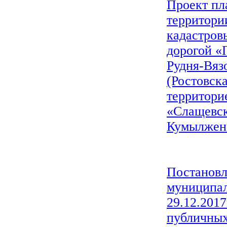
Проект пл
территори
кадастров
дорогой «
Рудня-Вяз
(Ростовск
территори
«Слащевск
Кумылженс
Постановл
муниципал
29.12.201
публичных