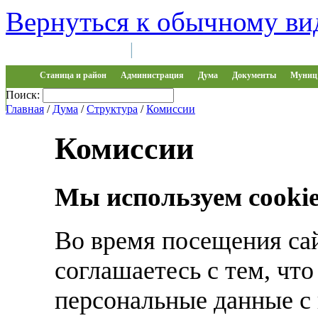
Вернуться к обычному ви
Войти на сайт
Регистрация
|
Станица и район
Администрация
Дума
Документы
Муниц 
Поиск:
Обращения
Главная
/
Дума
/
Структура
/
Комиссии
Комиссии
Мы используем cooki
Во время посещения са
соглашаетесь с тем, чт
персональные данные с