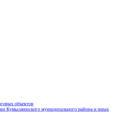
рговых объектов
ации Кумылженского муниципального района и иных