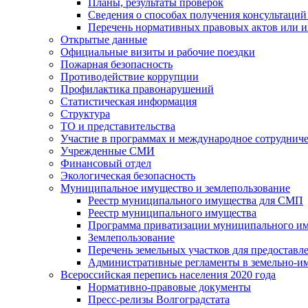
Планы, результаты проверок
Сведения о способах получения консультаций
Перечень нормативных правовых актов или и
Открытые данные
Официальные визиты и рабочие поездки
Пожарная безопасность
Противодействие коррупции
Профилактика правонарушений
Статистическая информация
Структура
ТО и представительства
Участие в программах и международное сотруднич
Учрежденные СМИ
Финансовый отдел
Экологическая безопасность
Муниципальное имущество и землепользование
Реестр муниципального имущества для СМП
Реестр муниципального имущества
Программа приватизации муниципального и
Землепользование
Перечень земельных участков для предоставл
Административные регламенты в земельно-и
Всероссийская перепись населения 2020 года
Нормативно-правовые документы
Пресс-релизы Волгоградстата