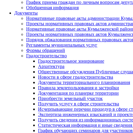
График приема граждан по личным вопросам депут
Обобщенная информация
Документы
Нормативные правовые акты администрации Кумы
Проекты нормативных правовых актов администра
Нормативные правовые акты Кумылженской райо
Проекты нормативных правовых актов Кумылженс
Порядок обжалования нормативных правовых акто
Регламенты муниципальных услуг
Формы обращений
Градостроительство
Градостроительное зонирование
Архитектура
Общественные обсуждения Публичные слуш
Новости в сфере градостроительства
Документы территориального планирования
Правила землепользования и застройки
Документация по планерке территории
Приобрести земельный участок
Получить услугу в сфере строительства
Исчерпывающие перечни процедур в сфере ст
Экспертиза инженерных изысканий и проект
Получить сведения из информационных систем
Статистическая информация и иные сведения 
График обучающих семинаров для участников