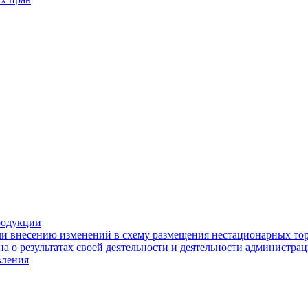
родукции
ли внесению изменений в схему размещения нестационарных то
а о результатах своей деятельности и деятельности администр
вления