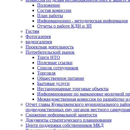
Положение
Состав комиссии
План работы
Информационно - методическая информация
Отчеты о работе КДН и ЗП
Гостям
Фотогалерея
видеогалерея
Проектная деятельность
Потребительский рынок
Торги НТО
Полезные ссылки
Список сотрудников
Торговля
Общественное питание
Бытовые услуги
Нестационарные торговые объекты
Информирование по маркировке молочной п
Межведомственная комиссия по разработке и
Отчет главы Кумылженского муниципального район
подведомственных ему органов местного самоупра
Снижение неформальной занятости
Документы стратегического планирования
Центр поддержки собственников МКД