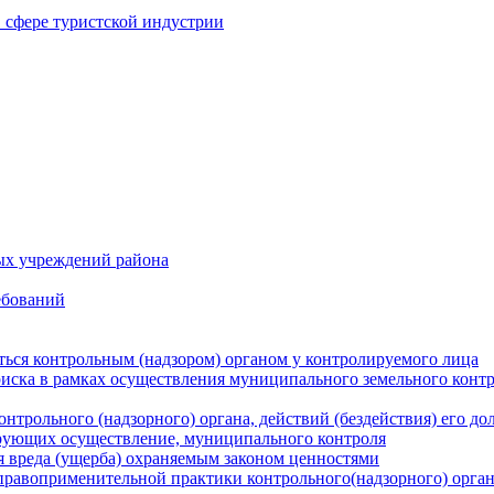
в сфере туристской индустрии
ых учреждений района
ебований
ться контрольным (надзором) органом у контролируемого лица
риска в рамках осуществления муниципального земельного конт
нтрольного (надзорного) органа, действий (бездействия) его д
рующих осуществление, муниципального контроля
 вреда (ущерба) охраняемым законом ценностями
правоприменительной практики контрольного(надзорного) орга