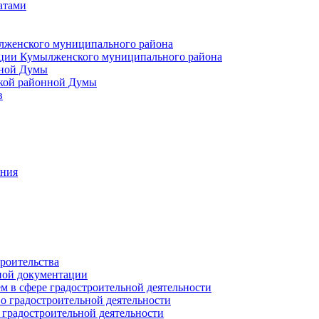
атами
лженского муниципального района
ции Кумылженского муниципального района
нной Думы
кой районной Думы
в
ания
роительства
ной документации
 в сфере градостроительной деятельности
о градостроительной деятельности
 градостроительной деятельности