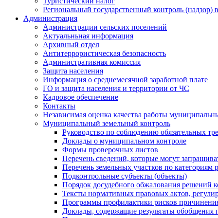
Туристический налог
Региональный государственный контроль (надзор) 
Администрация
Администрации сельских поселений
Актуальньная информация
Архивный отдел
Антитеррористическая безопасность
Административная комиссия
Защита населения
Информация о среднемесячной заработной плате
ГО и защита населения и территории от ЧС
Кадровое обеспечение
Контакты
Независимая оценка качества работы муниципальн
Муниципальный земельный контроль
Руководство по соблюдению обязательных тр
Доклады о муниципальном контроле
Формы проверочных листов
Перечень сведений, которые могут запрашива
Перечень земельных участков по категориям 
Подконтрольные субъекты (объекты)
Порядок досудебного обжалования решений ко
Тексты нормативных правовых актов, регули
Программы профилактики рисков причинения
Доклады, содержащие результаты обобщения 