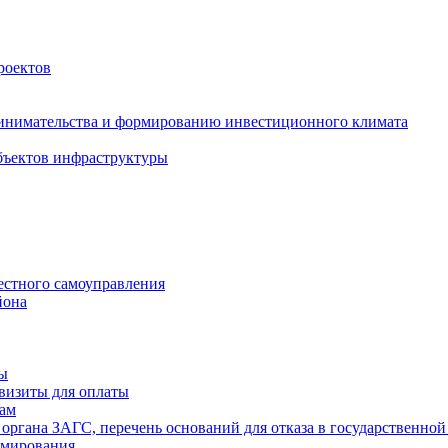
роектов
инимательства и формированию инвестиционного климата
бъектов инфраструктуры
естного самоуправления
йона
ты
визиты для оплаты
там
 органа ЗАГС, перечень оснований для отказа в государственной
рмирования