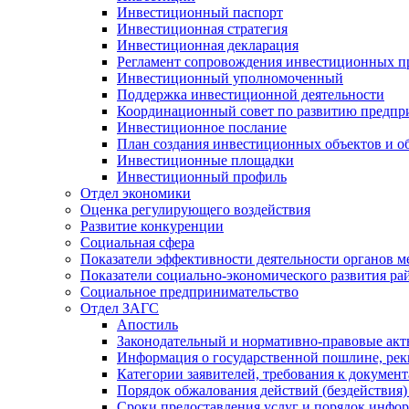
Инвестиционный паспорт
Инвестиционная стратегия
Инвестиционная декларация
Регламент сопровождения инвестиционных п
Инвестиционный уполномоченный
Поддержка инвестиционной деятельности
Координационный совет по развитию предпр
Инвестиционное послание
План создания инвестиционных объектов и о
Инвестиционные площадки
Инвестиционный профиль
Отдел экономики
Оценка регулирующего воздействия
Развитие конкуренции
Социальная сфера
Показатели эффективности деятельности органов м
Показатели социально-экономического развития ра
Социальное предпринимательство
Отдел ЗАГС
Апостиль
Законодательный и нормативно-правовые ак
Информация о государственной пошлине, рек
Категории заявителей, требования к докумен
Порядок обжалования действий (бездействия)
Сроки предоставления услуг и порядок инфо