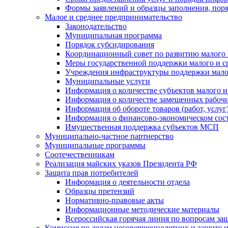
Формы заявлений и образцы заполнения, пор
Малое и среднее предпринимательство
Законодательство
Муниципальная программа
Порядок субсидирования
Координационный совет по развитию малого 
Меры государственной поддержки малого и с
Учреждения инфраструктуры поддержки малог
Муниципальные услуги
Информация о количестве субъектов малого и
Информация о количестве замещенных рабочих
Информация об обороте товаров (работ, услу
Информация о финансово-экономическом сост
Имущественная поддержка субъектов МСП
Муниципально-частное партнерство
Муниципальные программы
Соотечественникам
Реализация майских указов Президента РФ
Защита прав потребителей
Информация о деятельности отдела
Образцы претензий
Нормативно-правовые акты
Информационные методические материалы
Всероссийская горячая линия по вопросам за
Комиссия по делам несовершеннолетних и защите и