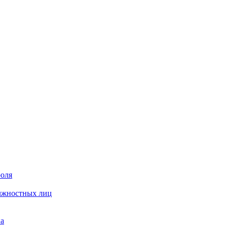
роля
олжностных лиц
на