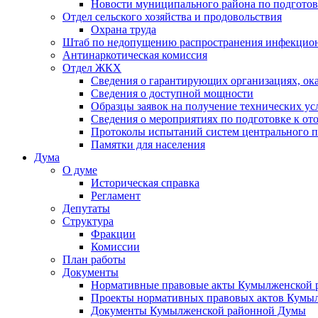
Новости муниципального района по подгото
Отдел сельского хозяйства и продовольствия
Охрана труда
Штаб по недопущению распространения инфекцио
Антинаркотическая комиссия
Отдел ЖКХ
Сведения о гарантирующих организациях, ок
Сведения о доступной мощности
Образцы заявок на получение технических ус
Сведения о мероприятиях по подготовке к от
Протоколы испытаний систем центрального п
Памятки для населения
Дума
О думе
Историческая справка
Регламент
Депутаты
Структура
Фракции
Комиссии
План работы
Документы
Нормативные правовые акты Кумылженской
Проекты нормативных правовых актов Кумы
Документы Кумылженской районной Думы