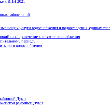
вке к ВПН 2021
нных заболеваний
азывающих услуги водоснабжения и водоотведения, единых те
ловий на подключение к сетям теплоснабжения
опительному периоду
итьевого водоснабжения
 районной Думы
лженской районной Думы