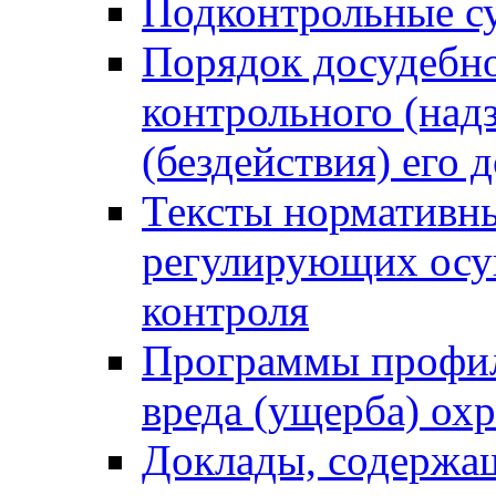
Подконтрольные су
Порядок досудебн
контрольного (надз
(бездействия) его
Тексты нормативны
регулирующих осу
контроля
Программы профил
вреда (ущерба) ох
Доклады, содержа