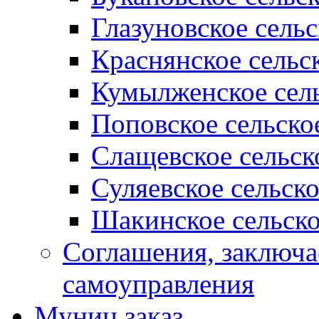
Глазуновское сель
Краснянское сельс
Кумылженское сель
Поповское сельско
Слащевское сельск
Суляевское сельск
Шакинское сельско
Соглашения, заключ
самоуправления
Муниц заказ