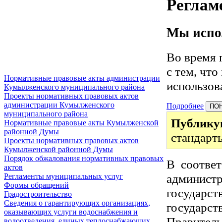
Реглам
Мы испол
Во время 
с тем, чт
Нормативные правовые акты администрации
использов
Кумылженского муниципального района
Проекты нормативных правовых актов
администрации Кумылженского
Подробнее
ПО
муниципального района
Публику
Нормативные правовые акты Кумылженской
районной Думы
стандарт
Проекты нормативных правовых актов
Кумылженской районной Думы
Порядок обжалования нормативных правовых
В соотве
актов
админи
Регламенты муниципальных услуг
Формы обращений
госуда
Градостроительство
Сведения о гарантирующих организациях,
государст
оказывающих услуги водоснабжения и
Правитель
водоотведения, единых теплоснабжающих