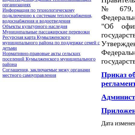
организациях
№ 679, 
Информация по технологическому
Федераль
подключению к системам теплоснабжения,
водоснабжения и водоотведения
"Об офиц
Объекты культурного наследия
Муниципальные пассажирские перевозки
государс
Ресурсная карта Кумылженского
Утвержде
муниципального района по поддержке семей с
детьми
Федераль
Нормативно-правовые акты сельских
поселений Кумылженского муниципального
государст
района
Соглашения, заключаемые межу органами
Приказ о
местного самоуправления
регламен
Админист
Приложен
Дата измене