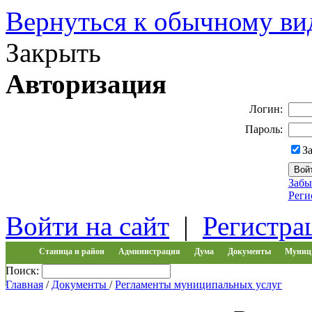
Вернуться к обычному ви
Закрыть
Авторизация
Логин:
Пароль:
З
Забы
Реги
Войти на сайт
|
Регистра
Станица и район
Администрация
Дума
Документы
Муниц 
Поиск:
Обращения
Главная
/
Документы
/
Регламенты муниципальных услуг