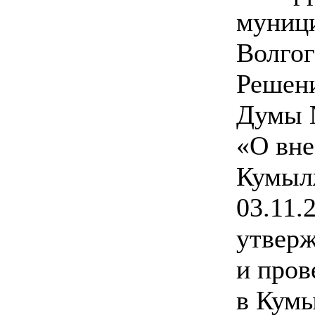
муници
Волгог
Решен
Думы №
«О вне
Кумыл
03.11.
утверж
и пров
в Кум