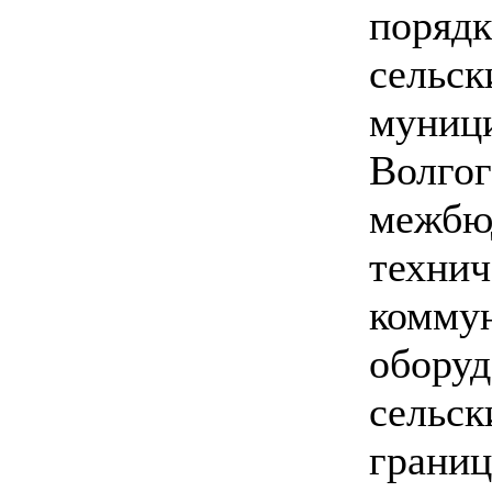
порядк
сельск
муници
Волгог
межбю
технич
коммун
оборуд
сельск
границ