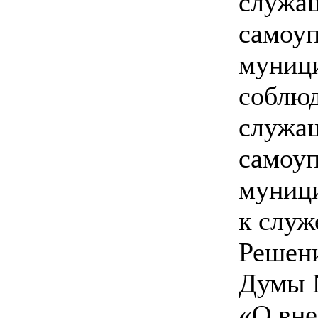
служа
самоу
муници
соблю
служа
самоу
муници
к слу
Решен
Думы №
«О вне