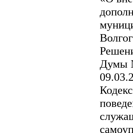
дополн
муници
Волгог
Решен
Думы 
09.03.
Кодекс
повед
служащ
самоу