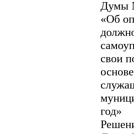
Думы №
«Об оп
должн
самоу
свои п
основе
служа
муници
год»
Решен