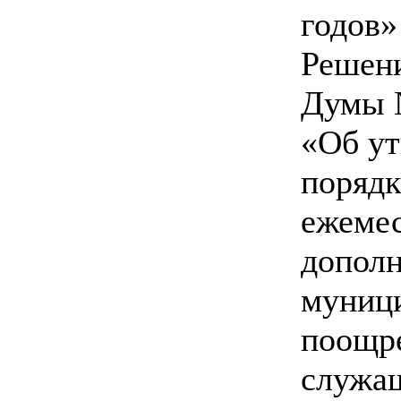
годов»
Решен
Думы №
«Об у
порядк
ежеме
допол
муниц
поощр
служа