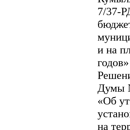
7/37-Р
бюдже
муници
и на п
годов»
Решен
Думы №
«Об у
устано
на тер