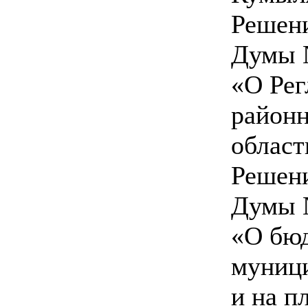
Решен
Думы №
«О Ре
район
област
Решен
Думы №
«О бю
муници
и на п