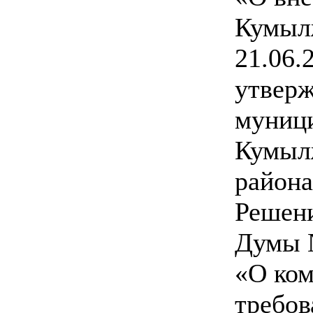
Кумыл
21.06.
утвер
муници
Кумыл
район
Решен
Думы №
«О ко
требов