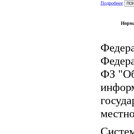
Подробнее
ПО
Норм
Федера
Федера
ФЗ "Об
информ
госуда
местно
Систе