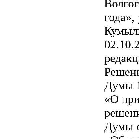
Волгог
года»,
Кумыл
02.10.
редакц
Решен
Думы №
«О при
решен
Думы о