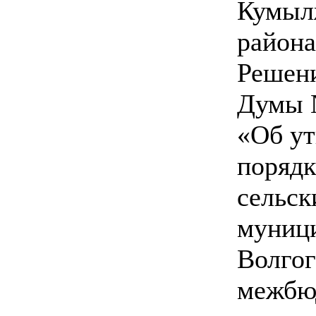
Кумыл
района
Решен
Думы №
«Об у
порядк
сельск
муници
Волгог
межбю