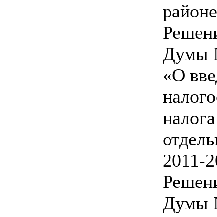
район
Решен
Думы №
«О вве
налого
налога
отдель
2011-2
Решен
Думы №