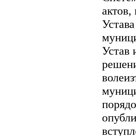
актов,
Устав
муници
Устав 
решени
волеиз
муници
порядо
опубли
вступл