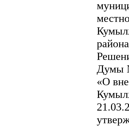
муници
местно
Кумыл
района
Решен
Думы №
«О вне
Кумыл
21.03.
утверж