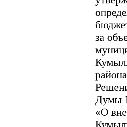
опреде
бюджет
за объ
муници
Кумыл
района
Решен
Думы №
«О вне
Кумыл