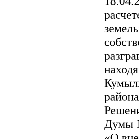
18.04.
расчет
земель
собств
разгра
находя
Кумыл
район
Решен
Думы №
«О вне