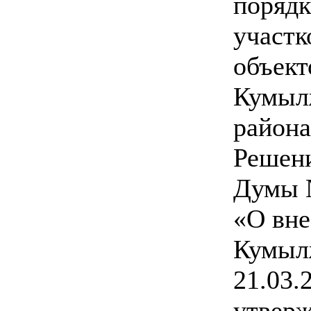
порядк
участк
объект
Кумыл
района
Решен
Думы №
«О вне
Кумыл
21.03.
утверж