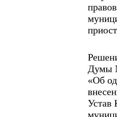
правов
муници
приост
Решен
Думы №
«Об од
внесен
Устав
муници