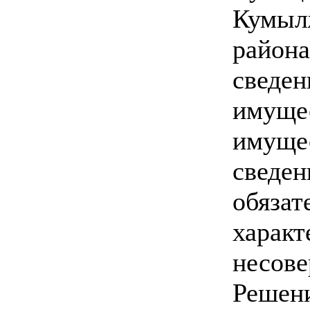
Кумыл
района
сведен
имущес
имущес
сведен
обязат
характ
несове
Решен