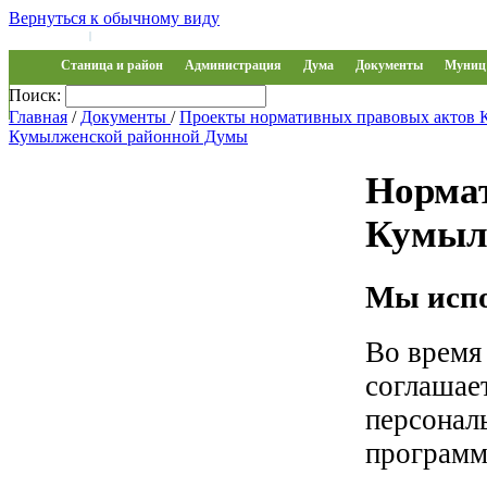
Вернуться к обычному виду
Войти на сайт
Регистрация
|
Станица и район
Администрация
Дума
Документы
Муниц 
Поиск:
Обращения
Главная
/
Документы
/
Проекты нормативных правовых актов
Кумылженской районной Думы
Норма
Кумыл
Мы испо
Во время
соглашае
персонал
программ