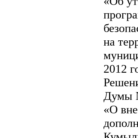
«Об ут
прогр
безопа
на тер
муници
2012 г
Решен
Думы №
«О вне
дополн
Кумыл