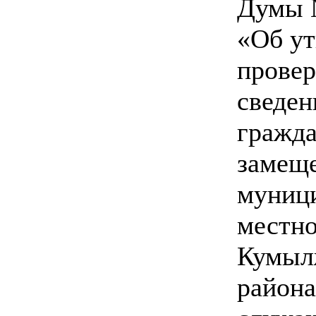
Думы №
«Об у
провер
сведен
гражд
замещ
муниц
местно
Кумыл
района