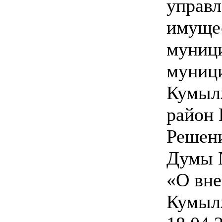
управл
имуще
муници
муници
Кумыл
район 
Решен
Думы №
«О вне
Кумыл