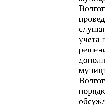
Волгог
провед
слушан
учета 
решени
дополн
муници
Волгог
порядк
обсуж