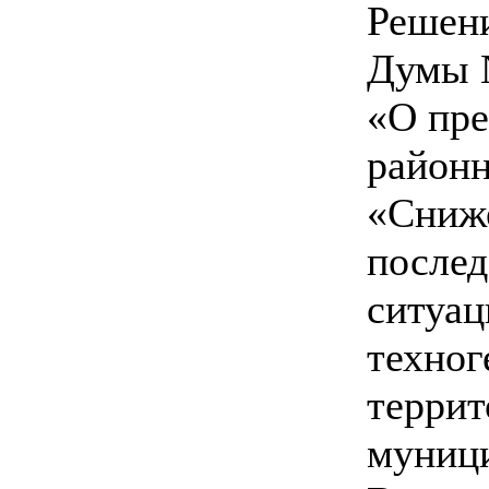
Решен
Думы №
«О пре
район
«Сниже
послед
ситуац
техног
терри
муници