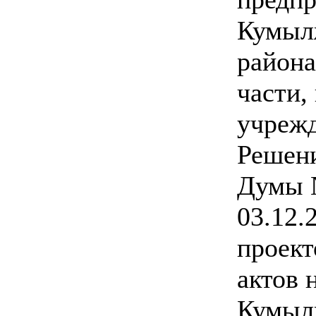
Кумыл
района
части,
учреж
Решен
Думы 
03.12.
проек
актов 
Кумыл