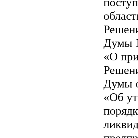
поступ
област
Решен
Думы №
«О при
Решен
Думы о
«Об у
порядк
ликви
предпр