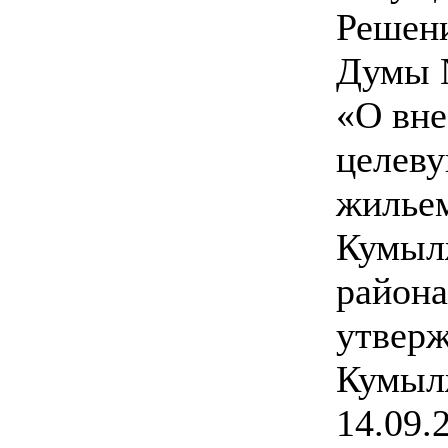
Решен
Думы №
«О вне
целев
жилье
Кумыл
района
утвер
Кумыл
14.09.