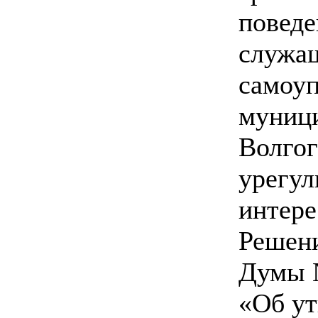
повед
служащ
самоу
муници
Волгог
урегул
интере
Решен
Думы №
«Об у