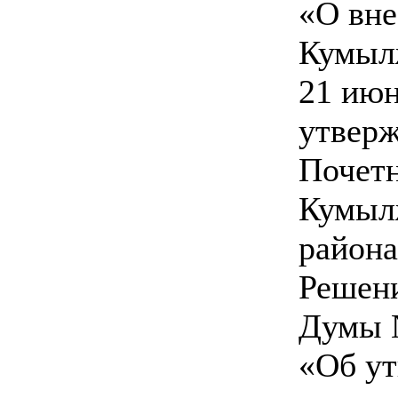
«О вне
Кумыл
21 июн
утвер
Почет
Кумыл
район
Решен
Думы №
«Об у