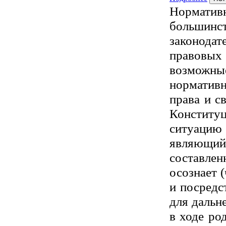
Норматив
большин
законода
правовы
возможны
норматив
права и с
Конститу
ситуаци
являющи
составлен
осознает 
и посредс
для дальн
в ходе ро