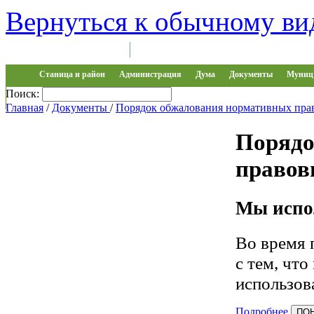
Вернуться к обычному ви
Войти на сайт
Регистрация
|
Станица и район
Администрация
Дума
Документы
Муниц 
Поиск:
Обращения
Главная
/
Документы
/
Порядок обжалования нормативных пра
Порядо
правов
Мы испол
Во время 
с тем, чт
использов
Подробнее
ПО