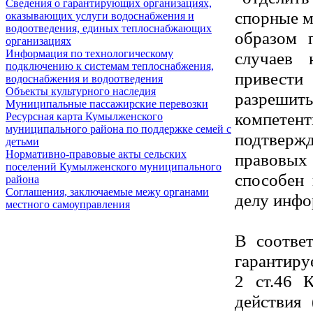
Сведения о гарантирующих организациях,
спорные м
оказывающих услуги водоснабжения и
водоотведения, единых теплоснабжающих
образом 
организациях
Информация по технологическому
случаев 
подключению к системам теплоснабжения,
привест
водоснабжения и водоотведения
Объекты культурного наследия
разрешит
Муниципальные пассажирские перевозки
компетент
Ресурсная карта Кумылженского
муниципального района по поддержке семей с
подтверж
детьми
Нормативно-правовые акты сельских
правовых
поселений Кумылженского муниципального
способен
района
Соглашения, заключаемые межу органами
делу инфо
местного самоуправления
В соотве
гарантиру
2 ст.46 
действия 