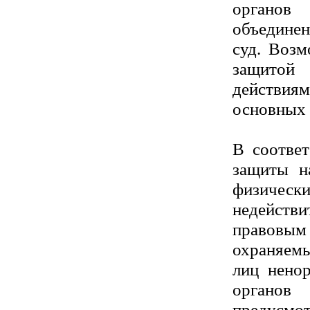
органов
объединен
суд. Возм
защитой
действиям
основных 
В соотве
защиты н
физиче
недействи
правовым
охраняемы
лиц нено
органов
предусмот