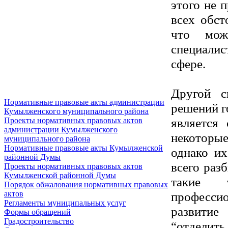
этого не 
всех обст
что мож
специали
сфере.
Другой с
Нормативные правовые акты администрации
решений г
Кумылженского муниципального района
является
Проекты нормативных правовых актов
администрации Кумылженского
некоторы
муниципального района
Нормативные правовые акты Кумылженской
однако и
районной Думы
всего раз
Проекты нормативных правовых актов
Кумылженской районной Думы
такие т
Порядок обжалования нормативных правовых
професси
актов
Регламенты муниципальных услуг
развитие
Формы обращений
Градостроительство
“отделит